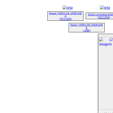
Manuel VIEIRA DE ANDRADE
Emília Leopoldina B
®
(1872-1954)
(1871-1959)
Marino VIEIRA DE ANDRADE
®
(-1989)