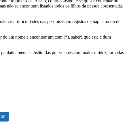
conter imprecisões. Assim, conto consigo, e se quiser comentar ou
as não se encontram listados todos os filhos da pessoa apresentada
.
ão criar dificuldades nas pesquisas em registos de baptismo ou de
tir de um nome e encontrar um com (*), saberá que este é dum
 paulatinamente substituídas por versões com maior nitidez, tornadas