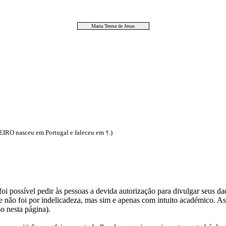
Maria Teresa de Jesus
O nasceu em Portugal e faleceu em †.)
i possível pedir às pessoas a devida autorização para divulgar seus dado
 não foi por indelicadeza, mas sim e apenas com intuito académico. As
o nesta página).