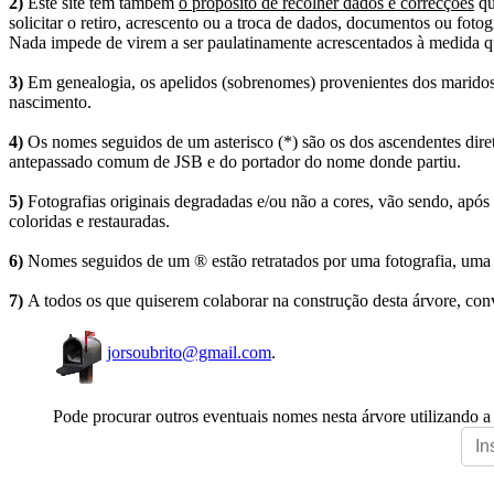
2)
Este site tem também
o propósito de recolher dados e correcções
qu
solicitar o retiro, acrescento ou a troca de dados, documentos ou fotogr
Nada impede de virem a ser paulatinamente acrescentados à medida q
3)
Em genealogia, os apelidos (sobrenomes) provenientes dos maridos 
nascimento.
4)
Os nomes seguidos de um asterisco (*) são os dos ascendentes dire
antepassado comum de JSB e do portador do nome donde partiu.
5)
Fotografias originais degradadas e/ou não a cores, vão sendo, após
coloridas e restauradas.
6)
Nomes seguidos de um ® estão retratados por uma fotografia, uma 
7)
A todos os que quiserem colaborar na construção desta árvore, conv
jorsoubrito@gmail.com
.
Pode procurar outros eventuais nomes nesta árvore utilizando a