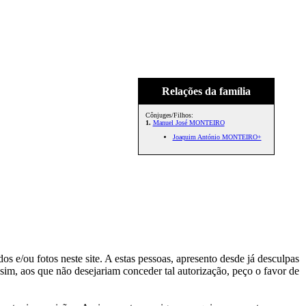
Relações da família
Cônjuges/Filhos:
1.
Manuel José MONTEIRO
Joaquim António MONTEIRO+
s e/ou fotos neste site. A estas pessoas, apresento desde já desculpas
sim, aos que não desejariam conceder tal autorização, peço o favor de