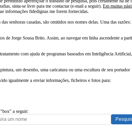
e permitirão aperfeiçoar o trabalho de pesquisa, pois certamente há de 
afias, sinta-se livre para me contactar (e-mail a seguir).
Em muitas págin
ue informações fidedignas me forem fornecidas.
das senhoras casadas, são omitidos nos nomes delas. Uma das razões: n
tos de Jorge Sousa Brito. Assim, ao navegar em linha ascendente a par
 tratamento com ajuda de programas baseados em Inteligência Artificial,
pintura, um desenho, uma caricatura ou uma escultura de seu portador
ido igualmente a enviar informações, ficheiros e fotos para:
 "box" a seguir: