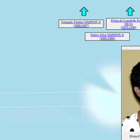
Elvira da Conceição Fer
Fernando Ferreira WAHNON ®
SILVA
(1868-1947)
(1870-1948)
Eurico Silva WAHNON ®
(1895-1966)
Elvira