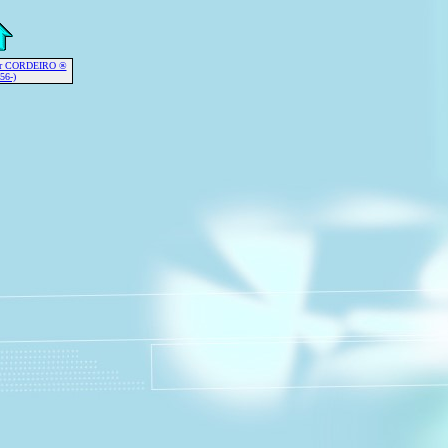
fer CORDEIRO ®
56-)