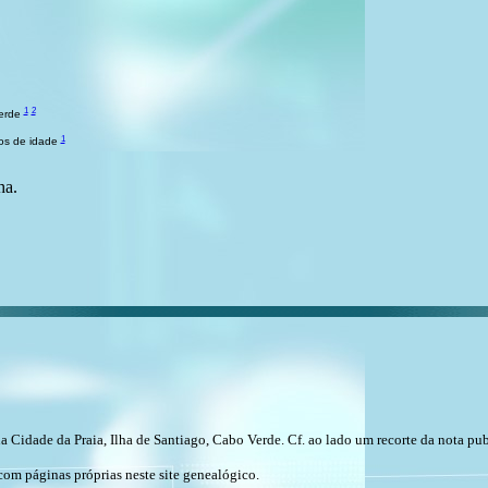
1
2
Verde
1
nos de idade
ha.
a Cidade da Praia, Ilha de Santiago, Cabo Verde. Cf. ao lado um recorte da nota pu
com páginas próprias neste site genealógico.