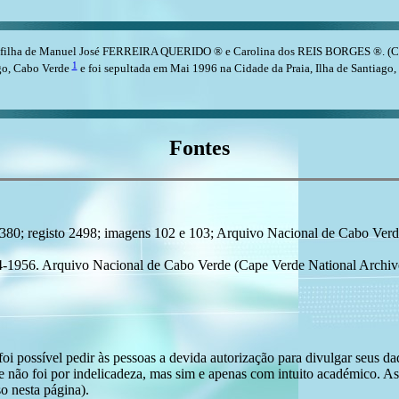
filha de Manuel José FERREIRA QUERIDO ® e Carolina dos REIS BORGES ®. (C
1
ago, Cabo Verde
e foi sepultada em Mai 1996 na Cidade da Praia, Ilha de Santiago,
Fontes
; registo 2498; imagens 102 e 103; Arquivo Nacional de Cabo Verde, 
4-1956. Arquivo Nacional de Cabo Verde (Cape Verde National Archive
i possível pedir às pessoas a devida autorização para divulgar seus dado
 não foi por indelicadeza, mas sim e apenas com intuito académico. As
o nesta página).