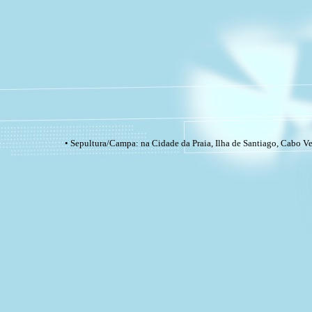
• Sepultura/Campa: na Cidade da Praia, Ilha de Santiago, Cabo Ve