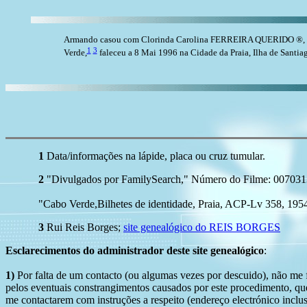
Armando casou com Clorinda Carolina FERREIRA QUERIDO ®, 
1
3
Verde,
faleceu a 8 Mai 1996 na Cidade da Praia, Ilha de Santi
1
Data/informações na lápide, placa ou cruz tumular.
2
"Divulgados por FamilySearch," Número do Filme: 007031380
"Cabo Verde,Bilhetes de identidade, Praia, ACP-Lv 358, 195
3
Rui Reis Borges;
site genealógico do REIS BORGES
Esclarecimentos do administrador deste site genealógico
:
1)
Por falta de um contacto (ou algumas vezes por descuido), não me fo
pelos eventuais constrangimentos causados por este procedimento, que
me contactarem com instruções a respeito (endereço electrónico inclus