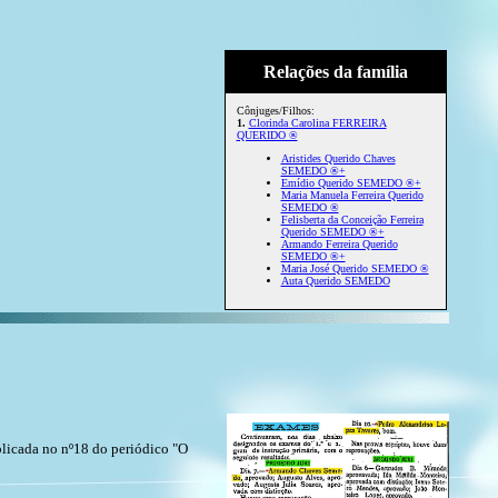
Relações da família
Cônjuges/Filhos:
1.
Clorinda Carolina FERREIRA
QUERIDO ®
Aristides Querido Chaves
SEMEDO ®+
Emídio Querido SEMEDO ®+
Maria Manuela Ferreira Querido
SEMEDO ®
Felisberta da Conceição Ferreira
Querido SEMEDO ®+
Armando Ferreira Querido
SEMEDO ®+
Maria José Querido SEMEDO ®
Auta Querido SEMEDO
blicada no nº18 do periódico "O