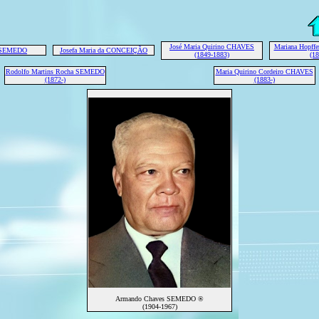
José Maria Quirino CHAVES
Mariana Hopf
a SEMEDO
Josefa Maria da CONCEIÇÃO
(1849-1883)
(18
Rodolfo Martins Rocha SEMEDO
Maria Quirino Cordeiro CHAVES
(1872-)
(1883-)
Armando Chaves SEMEDO ®
(1904-1967)