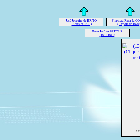
José Joaquim de BRITO
Francisca Rosa da C
(-Antes de 1911)
(-Depois de 1920)
Tomé José de BRITO ®
(1881-1961)
Or