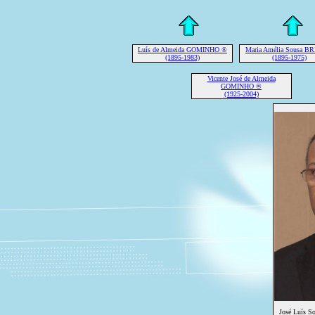
Luís de Almeida GOMINHO ®
Maria Amélia Sousa B
(1895-1983)
(1895-1975)
Vicente José de Almeida
GOMINHO ®
(1925-2004)
José Luís 