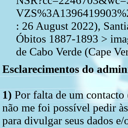
NSR?cc=2246703&wc=
VZS%3A1396419903%2
: 26 August 2022), Sant
Óbitos 1887-1893 > ima
de Cabo Verde (Cape Ver
Esclarecimentos do admini
1)
Por falta de um contacto
não me foi possível pedir à
para divulgar seus dados e/o