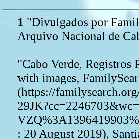
1
"Divulgados por Family
Arquivo Nacional de Cab
"Cabo Verde, Registros 
with images, FamilySea
(https://familysearch.o
29JK?cc=2246703&wc=
VZQ%3A1396419903%
: 20 August 2019), Sant