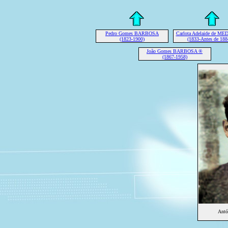
Pedro Gomes BARBOSA
Carlota Adelaide de M
(1823-1900)
(1833-Antes de 188
João Gomes BARBOSA ®
(1867-1958)
Ant