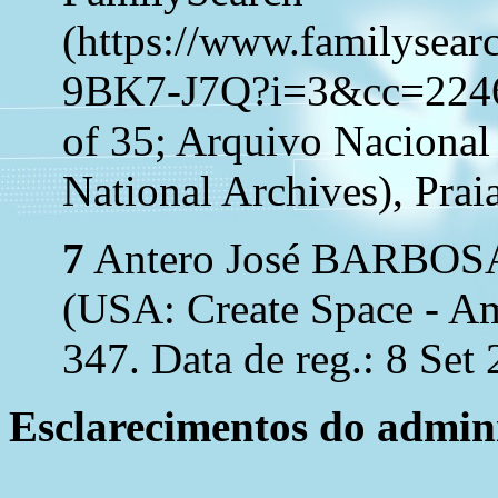
(https://www.familysear
9BK7-J7Q?i=3&cc=22467
of 35; Arquivo Nacional
National Archives), Praia
7
Antero José BARBOS
(USA: Create Space - Am
347. Data de reg.: 8 Set
Esclarecimentos do admini