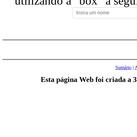
utilizando a "box" a segu
Sumário
|
A
Esta página Web foi criada a