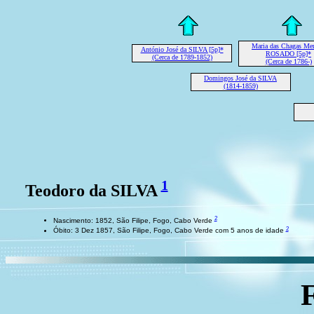
Maria das Chagas Me
António José da SILVA [5p]*
ROSADO [5p]*
(Cerca de 1789-1852)
(Cerca de 1786-)
Domingos José da SILVA
(1814-1859)
1
Teodoro da SILVA
2
Nascimento: 1852, São Filipe, Fogo, Cabo Verde
2
Óbito: 3 Dez 1857, São Filipe, Fogo, Cabo Verde com 5 anos de idade