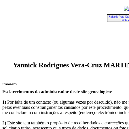
Rolando Vera-C
(1940-
Yannick Rodrigues Vera-Cruz MARTI
Esclarecimentos do administrador deste site genealógico
:
1)
Por falta de um contacto (ou algumas vezes por descuido), não me fo
pelos eventuais constrangimentos causados por este procedimento, que
me contactarem com instruções a respeito (endereço electrónico inclus
2)
Este site tem também
o propósito de recolher dados e correcções
qu
solicitar o retiro, acrescento ou a troca de dados, documentos ou fotogr