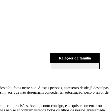
Relações da família
s e/ou fotos neste site. A estas pessoas, apresento desde já desculpas
sim, aos que não desejariam conceder tal autorização, peço o favor de
conter imprecisões. Assim, conto consigo, e se quiser comentar ou
as não se encontram listados todos os filhos da pessoa apresentada
.