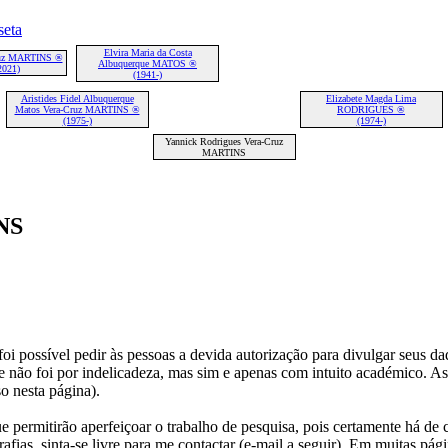
Elvira Maria da Costa
ruz MARTINS ®
Albuquerque MATOS ®
2021)
(1941-)
Aristides Fidel Albuquerque
Elizabete Magda Lima
Matos Vera-Cruz MARTINS ®
RODRIGUES ®
(1975-)
(1974-)
Yannick Rodrigues Vera-Cruz
MARTINS
NS
i possível pedir às pessoas a devida autorização para divulgar seus dado
 não foi por indelicadeza, mas sim e apenas com intuito académico. As
o nesta página).
e permitirão aperfeiçoar o trabalho de pesquisa, pois certamente há de 
afias, sinta-se livre para me contactar (e-mail a seguir).
Em muitas págin