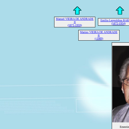
Manuel VIEIRA DE ANDRADE
Emília Leopoldina B
®
(1872-1954)
(1871-1959)
Marino VIEIRA DE ANDRADE
®
(-1989)
Ernest