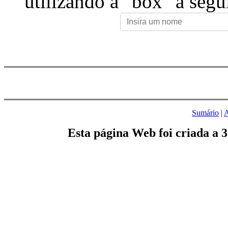
utilizando a "box" a segu
Sumário
|
A
Esta página Web foi criada a