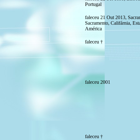
Portugal
faleceu 21 Out 2013, Sacra
Sacramento, Califárnia, Es
América
faleceu †
faleceu 2001
faleceu †