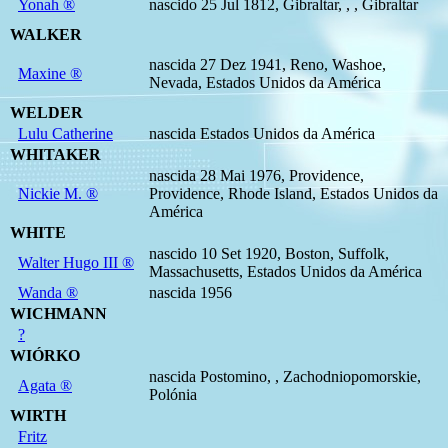
Yonah ®
nascido 25 Jul 1812, Gibraltar, , , Gibraltar
WALKER
nascida 27 Dez 1941, Reno, Washoe,
Maxine ®
Nevada, Estados Unidos da América
WELDER
Lulu Catherine
nascida Estados Unidos da América
WHITAKER
nascida 28 Mai 1976, Providence,
Nickie M. ®
Providence, Rhode Island, Estados Unidos da
América
WHITE
nascido 10 Set 1920, Boston, Suffolk,
Walter Hugo III ®
Massachusetts, Estados Unidos da América
Wanda ®
nascida 1956
WICHMANN
?
WIÓRKO
nascida Postomino, , Zachodniopomorskie,
Agata ®
Polónia
WIRTH
Fritz