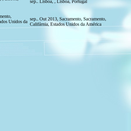
sep.. Lisboa, , Lisboa, Portugal
mento,
sep.. Out 2013, Sacramento, Sacramento,
tados Unidos da
Califárnia, Estados Unidos da América