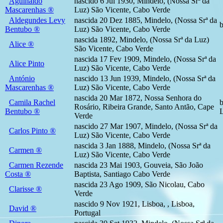
Aguinaldo
nascido 6 Jul 1930, Mindelo, (Nossa Srª da
Mascarenhas ®
Luz) São Vicente, Cabo Verde
Aldegundes Levy
nascida 20 Dez 1885, Mindelo, (Nossa Srª da
b
Bentubo ®
Luz) São Vicente, Cabo Verde
nascida 1892, Mindelo, (Nossa Srª da Luz)
Alice ®
São Vicente, Cabo Verde
nascida 17 Fev 1909, Mindelo, (Nossa Srª da
Alice Pinto
Luz) São Vicente, Cabo Verde
António
nascido 13 Jun 1939, Mindelo, (Nossa Srª da
Mascarenhas ®
Luz) São Vicente, Cabo Verde
nascida 20 Mar 1872, Nossa Senhora do
Camila Rachel
b
Rosário, Ribeira Grande, Santo Antão, Cape
Bentubo ®
L
Verde
nascido 27 Mar 1907, Mindelo, (Nossa Srª da
Carlos Pinto ®
Luz) São Vicente, Cabo Verde
nascida 3 Jan 1888, Mindelo, (Nossa Srª da
Carmen ®
Luz) São Vicente, Cabo Verde
Carmen Rezende
nascida 23 Mai 1903, Gouveia, São João
Costa ®
Baptista, Santiago Cabo Verde
nascida 23 Ago 1909, São Nicolau, Cabo
Clarisse ®
Verde
nascido 9 Nov 1921, Lisboa, , Lisboa,
David ®
Portugal