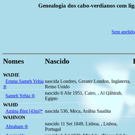
Genealogia dos cabo-verdianos com ligaç
Sem apelido
Nomes
Nascido
WADIE
Emma Sameh Yehia
nascida Londres, Greater London, Inglaterra,
®
Reino Unido
nascido 6 Abr 1951, Cairo, , Al Qåhirah,
Sameh Yehia ®
Egipto
WAHD
Amina Bint [43m]*
nascida 530, Meca, Arábia Saudita
WAHNON
nascido 11 Set 1849, Lisboa, , Lisboa,
Abraham ®
Portugal