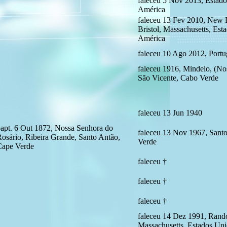
faleceu 5 Nov 2013, Estad
América
faleceu 13 Fev 2010, New 
Bristol, Massachusetts, Est
América
faleceu 10 Ago 2012, Portu
faleceu 1916, Mindelo, (No
São Vicente, Cabo Verde
faleceu 13 Jun 1940
apt. 6 Out 1872, Nossa Senhora do
faleceu 13 Nov 1967, Sant
osário, Ribeira Grande, Santo Antão,
Verde
Cape Verde
faleceu †
faleceu †
faleceu †
faleceu 14 Dez 1991, Rando
Massachusetts, Estados Un