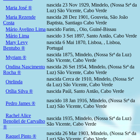
nascida 23 Nov 1929, Mindelo, (Nossa Srª da
Maria José ®
Luz) São Vicente, Cabo Verde
Maria Rezende
nascida 28 Dez 1901, Gouveia, São João
Costa
Baptista, Santiago Cabo Verde
Mário Avelino Lima
nascido Farim, , Oio, Guiné-Bissau
Mário Lima
nascido 3 Set 1897, Santo Antão, Cabo Verde
Mary Levy
nascida 6 Mai 1870, Lisboa, , Lisboa,
Bentubo ®
Portugal
nascida 1875, Mindelo, (Nossa Srª da Luz)
Myriam ®
São Vicente, Cabo Verde
Ondina Nascimento
nascida 26 Set 1954, Mindelo, (Nossa Srª da
Rocha ®
Luz) São Vicente, Cabo Verde
nascida Cerca de 1910, Mindelo, (Nossa Srª
Otelinda
da Luz) São Vicente, Cabo Verde
Otília Silva ®
nascida Paúl, Santo Antão, Cabo Verde
nascido 18 Jan 1916, Mindelo, (Nossa Srª da
Pedro James ®
Luz) São Vicente, Cabo Verde
Rachel Alice
nascida 1935, Mindelo, (Nossa Srª da Luz)
Benoliel de Carvalho
São Vicente, Cabo Verde
®
nascida 26 Mar 1903, Mindelo, (Nossa Srª da
Raquel Pinto ®
Luz) São Vicente, Cabo Verde