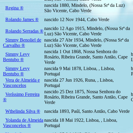
nascida 1880, Mindelo, (Nossa Srª da Luz)
Regina ®
São Vicente, Cabo Verde
Rolando James ®
nascido 12 Nov 1944, Cabo Verde
nascido 12 Ago 1915, Mindelo, (Nossa Srª da
Rolando Serradas ®
Luz) São Vicente, Cabo Verde
Simmy Benoliel de
nascida 27 Abr 1934, Mindelo, (Nossa Srª da
Carvalho ®
Luz) São Vicente, Cabo Verde
nascida 1 Out 1868, Nossa Senhora do
Simmy Levy
b
Rosário, Ribeira Grande, Santo Antão, Cape
Bentubo ®
L
Verde
Simmy Levy
nascida 9 Mai 1878, Lisboa, , Lisboa,
b
Bentubo ®
Portugal
P
Vera de Almeida e
nascida 27 Jun 1926, Runa, , Lisboa,
Vasconcelos
Portugal
nascido 25 Dez 1875, Nossa Senhora do
Veríssimo Ferreira
b
Rosário, Ribeira Grande, Santo Antão, Cape
®
G
Verde
Wthelinda Silva ®
nascida 1893, Paúl, Santo Antão, Cabo Verde
Yolanda de Almeida
nascida 18 Mai 1922, Lisboa, , Lisboa,
Vasconcelos ®
Portugal