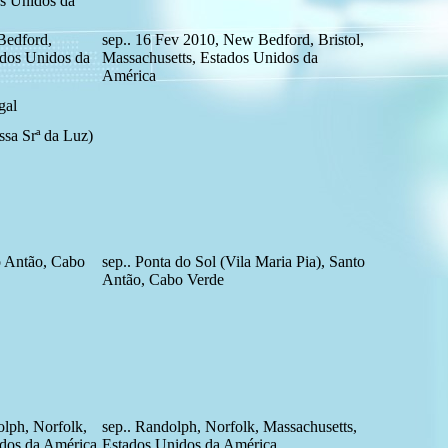
os Unidos da
Bedford,
sep.. 16 Fev 2010, New Bedford, Bristol,
ados Unidos da
Massachusetts, Estados Unidos da
América
gal
ssa Srª da Luz)
o Antão, Cabo
sep.. Ponta do Sol (Vila Maria Pia), Santo
Antão, Cabo Verde
lph, Norfolk,
sep.. Randolph, Norfolk, Massachusetts,
idos da América
Estados Unidos da América