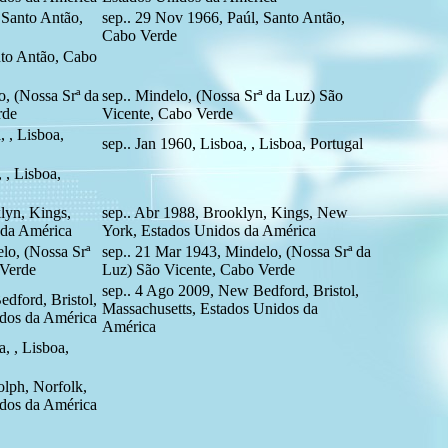
 Santo Antão,
sep.. 29 Nov 1966, Paúl, Santo Antão,
Cabo Verde
nto Antão, Cabo
o, (Nossa Srª da
sep.. Mindelo, (Nossa Srª da Luz) São
rde
Vicente, Cabo Verde
, , Lisboa,
sep.. Jan 1960, Lisboa, , Lisboa, Portugal
 , Lisboa,
lyn, Kings,
sep.. Abr 1988, Brooklyn, Kings, New
 da América
York, Estados Unidos da América
lo, (Nossa Srª
sep.. 21 Mar 1943, Mindelo, (Nossa Srª da
 Verde
Luz) São Vicente, Cabo Verde
sep.. 4 Ago 2009, New Bedford, Bristol,
dford, Bristol,
Massachusetts, Estados Unidos da
idos da América
América
, , Lisboa,
lph, Norfolk,
idos da América