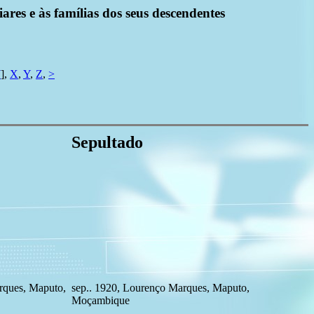
ares e às famílias dos seus descendentes
W
],
X
,
Y
,
Z
,
>
Sepultado
rques, Maputo,
sep.. 1920, Lourenço Marques, Maputo,
Moçambique