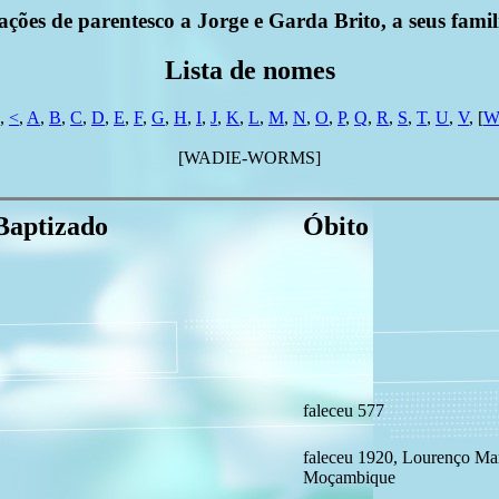
ões de parentesco a Jorge e Garda Brito, a seus famili
Lista de nomes
,
<
,
A
,
B
,
C
,
D
,
E
,
F
,
G
,
H
,
I
,
J
,
K
,
L
,
M
,
N
,
O
,
P
,
Q
,
R
,
S
,
T
,
U
,
V
, [
[WADIE-WORMS]
Baptizado
Óbito
faleceu 577
faleceu 1920, Lourenço Ma
Moçambique