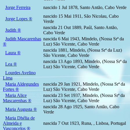
Jorge Ferreira
nascido 1 Jul 1878, Santo Antão, Cabo Verde
nascido 15 Mai 1911, São Nicolau, Cabo
Jorge Lopes ®
Verde
nascida 21 Out 1889, Paúl, Santo Antão,
Judith ®
Cabo Verde
Judith Mascarenhas
nascida 6 Mai 1943, Mindelo, (Nossa Srª da
®
Luz) São Vicente, Cabo Verde
nascida 1881, Mindelo, (Nossa Srª da Luz)
Laura ®
São Vicente, Cabo Verde
nascida 13 Ago 1893, Mindelo, (Nossa Srª da
Lea ®
Luz) São Vicente, Cabo Verde
Lourdes Avelino
Lima
Maria Aldegundes
nascida 29 Jan 1921, Mindelo, (Nossa Srª da
Fortes ®
Luz) São Vicente, Cabo Verde
Maria Alice
nascida 23 Set 1937, Mindelo, (Nossa Srª da
Mascarenhas ®
Luz) São Vicente, Cabo Verde
nascida 28 Ago 1925, Santo Antão, Cabo
Maria Augusta ®
Verde
Maria Dhélia de
Almeida e
nascida 7 Out 1923, Runa, , Lisboa, Portugal
Vasconcelos ®