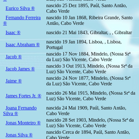
nascido 25 Dez 1895, Paúl, Santo Antão,
Eurico Silva ®
Cabo Verde
Fernando Ferreira
nascido 10 Jan 1868, Ribeira Grande, Santo
®
Antão, Cabo Verde
Isaac ®
nascido 21 Mai 1843, Gibraltar, , , Gibraltar
nascido 19 Jan 1894, Lisboa, , Lisboa,
Isaac Abraham ®
Portugal
nascido 17 Nov 1884, Mindelo, (Nossa Srª
Jacob ®
da Luz) São Vicente, Cabo Verde
nascido 3 Out 1913, Mindelo, (Nossa Srª da
Jacob James ®
Luz) São Vicente, Cabo Verde
nascido 24 Nov 1877, Mindelo, (Nossa Srª
Jaime ®
da Luz) São Vicente, Cabo Verde
nascido 26 Mai 1915, Mindelo, (Nossa Srª da
James Fortes Jr. ®
Luz) São Vicente, Cabo Verde
Joana Fernando
nascida 24 Mai 1909, Paúl, Santo Antão,
Silva ®
Cabo Verde
nascido 28 Set 1903, Mindelo, (Nossa Srª da
Jonas Monteiro ®
Luz) São Vicente, Cabo Verde
nascido Cerca de 1894, Paúl, Santo Antão,
Jonas Silva ®
Cabo Verde