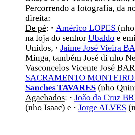
Percorrendo a fotografia, da n
direita:
De pé
:
·
Américo LOPES
(nho
na loja do senhor
Ubaldo
e emi
Unidos,
·
Jaime José Vieira
Minga, também José di nho Ne
Vasconcelos Vicente José B
SACRAMENTO MONTEIR
Sanches TAVARES
(nho Quint
Agachados
:
·
João da Cruz B
(nho Isaac) e
·
Jorge ALVES
(n