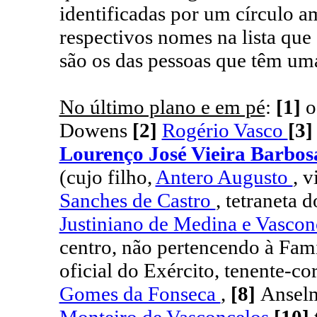
identificadas por um círculo 
respectivos nomes na lista qu
são os das pessoas que têm uma
No último plano e em pé
:
[1]
o
Dowens
[2]
Rogério Vasco
[3
Lourenço José Vieira Barbo
(cujo filho,
Antero Augusto
, v
Sanches de Castro
, tetraneta 
Justiniano de Medina e Vasco
centro, não pertencendo à Fam
oficial do Exército, tenente-co
Gomes da Fonseca
,
[8]
Ansel