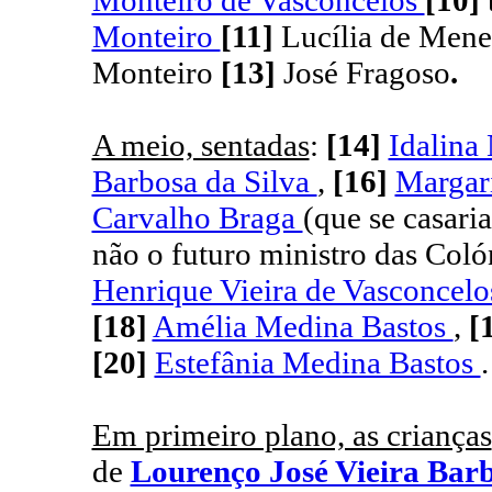
Monteiro de Vasconcelos
[10]
Monteiro
[11]
Lucília de Mene
Monteiro
[13]
José Fragoso
.
A meio, sentadas
:
[14]
Idalina
Barbosa da Silva
,
[16]
Margar
Carvalho Braga
(que se casar
não o futuro ministro das Col
Henrique Vieira de Vasconcel
[18]
Amélia Medina Bastos
,
[
[20]
Estefânia Medina Bastos
.
Em primeiro plano, as crianças
de
Lourenço José Vieira Bar