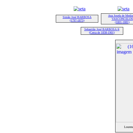
Ana Josefa de Medin
Simão José BARBOSA
VASCONCELOS
(1797-1875)
(1801-1881)
Sebastião José BARBOSA ®
(Cerca de 1838-1901)
Louren