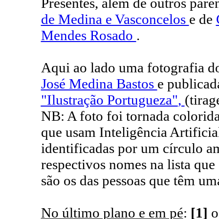
Presentes, além de outros paren
de Medina e Vasconcelos
e de
Mendes Rosado
.
Aqui ao lado uma fotografia dos
José Medina Bastos
e publica
"Ilustração Portugueza"
,
(tira
NB: A foto foi tornada colorid
que usam Inteligência Artificia
identificadas por um círculo 
respectivos nomes na lista qu
são os das pessoas que têm uma
No último plano e em pé
:
[1]
o