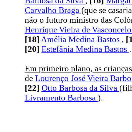
Barbosa da Silva
,
[16]
Margar
Carvalho Braga
(que se casar
não o futuro ministro das Col
Henrique Vieira de Vasconcel
[18]
Amélia Medina Bastos
,
[
[20]
Estefânia Medina Bastos
.
Em primeiro plano, as crianças
de
Lourenço José Vieira Barb
[22]
Otto Barbosa da Silva
(fi
Livramento Barbosa
).