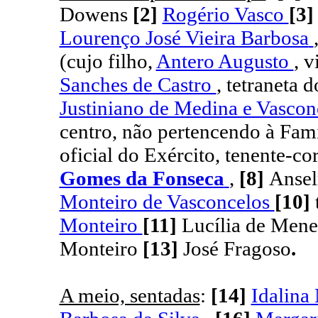
Dowens
[2]
Rogério Vasco
[3
Lourenço José Vieira Barbosa
(cujo filho,
Antero Augusto
, v
Sanches de Castro
, tetraneta 
Justiniano de Medina e Vasco
centro, não pertencendo à Fam
oficial do Exército, tenente-co
Gomes da Fonseca
,
[8]
Ansel
Monteiro de Vasconcelos
[10]
Monteiro
[11]
Lucília de Mene
Monteiro
[13]
José Fragoso
.
A meio, sentadas
:
[14]
Idalina