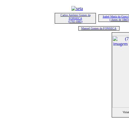
Carlos António Gomes da
Isabel Maria da Graç
FONSECA
(-Antes de 1885)
(1792-1885)
Manuel Gomes da FONSECA
Viri