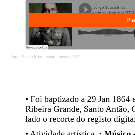
Jorge Sousa Brito
·
viriato fonseca RTP
• Foi baptizado a 29 Jan 1864 
Ribeira Grande, Santo Antão, 
lado o recorte do registo digita
• Atividade artística.
· Músico -