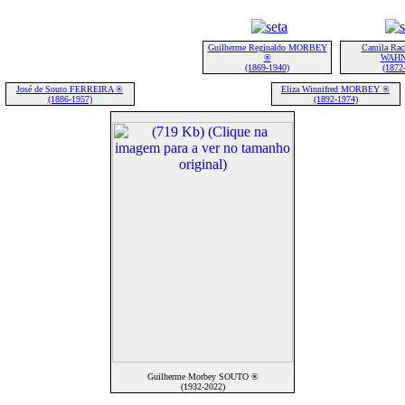
Guilherme Reginaldo MORBEY
Camila Rac
®
WAHN
(1869-1940)
(1872
José de Souto FERREIRA ®
Eliza Winnifred MORBEY ®
(1886-1957)
(1892-1974)
Guilherme Morbey SOUTO ®
(1932-2022)