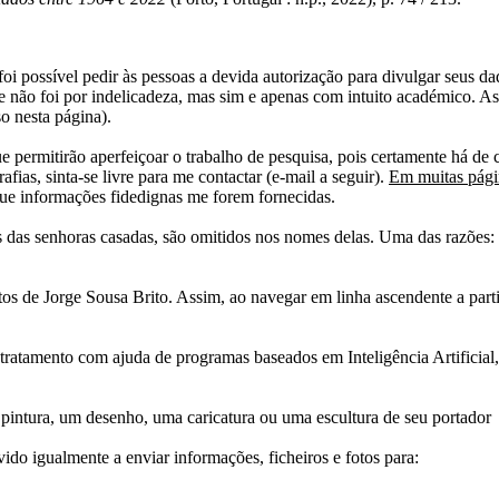
i possível pedir às pessoas a devida autorização para divulgar seus dado
 não foi por indelicadeza, mas sim e apenas com intuito académico. As
o nesta página).
e permitirão aperfeiçoar o trabalho de pesquisa, pois certamente há de 
afias, sinta-se livre para me contactar (e-mail a seguir).
Em muitas págin
ue informações fidedignas me forem fornecidas.
das senhoras casadas, são omitidos nos nomes delas. Uma das razões: n
tos de Jorge Sousa Brito. Assim, ao navegar em linha ascendente a par
 tratamento com ajuda de programas baseados em Inteligência Artificial,
pintura, um desenho, uma caricatura ou uma escultura de seu portador
ido igualmente a enviar informações, ficheiros e fotos para: