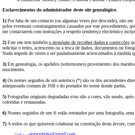
Esclarecimentos do administrador deste site genealógico
:
1)
Por falta de um contacto (ou algumas vezes por descuido), não me fo
pelos eventuais constrangimentos causados por este procedimento, que
me contactarem com instruções a respeito (endereço electrónico inclus
2)
Este site tem também
o propósito de recolher dados e correcções
qu
solicitar o retiro, acrescento ou a troca de dados, documentos ou fotogr
Nada impede de virem a ser paulatinamente acrescentados à medida q
3)
Em genealogia, os apelidos (sobrenomes) provenientes dos maridos 
nascimento.
4)
Os nomes seguidos de um asterisco (*) são os dos ascendentes dire
antepassado comum de JSB e do portador do nome donde partiu.
5)
Fotografias originais degradadas e/ou não a cores, vão sendo, após
coloridas e restauradas.
6)
Nomes seguidos de um ® estão retratados por uma fotografia, uma 
7)
A todos os que quiserem colaborar na construção desta árvore, conv
jorsoubrito@gmail.com
.