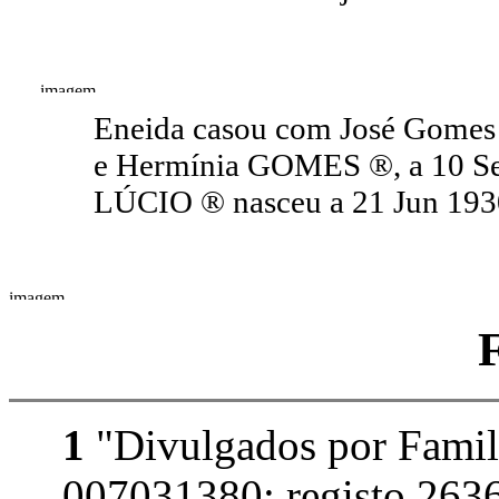
Eneida casou com José Gomes
e Hermínia GOMES ®, a 10 Se
LÚCIO ® nasceu a 21 Jun 1930
1
"Divulgados por Famil
007031380; registo 2636