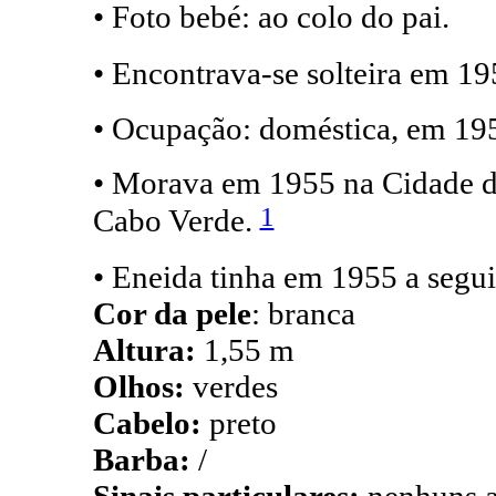
• Foto bebé: ao colo do pai.
• Encontrava-se solteira em 1
• Ocupação: doméstica, em 19
• Morava em 1955 na Cidade da
1
Cabo Verde.
• Eneida tinha em 1955 a segui
Cor da pele
: branca
Altura:
1,55 m
Olhos:
verdes
Cabelo:
preto
Barba:
/
Sinais particulares:
nenhuns a