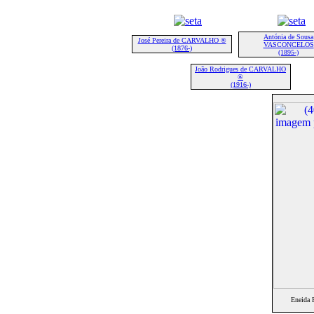
Antónia de Sousa
José Pereira de CARVALHO ®
VASCONCELOS
(1876-)
(1895-)
João Rodrigues de CARVALHO
®
(1916-)
Eneida