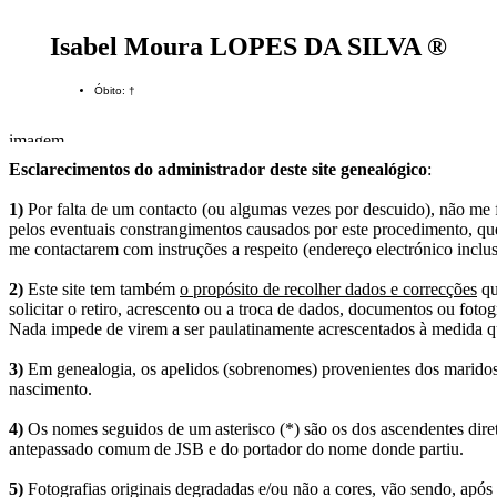
Isabel Moura LOPES DA SILVA ®
Óbito: †
Esclarecimentos do administrador deste site genealógico
:
1)
Por falta de um contacto (ou algumas vezes por descuido), não me fo
pelos eventuais constrangimentos causados por este procedimento, que
me contactarem com instruções a respeito (endereço electrónico inclus
2)
Este site tem também
o propósito de recolher dados e correcções
qu
solicitar o retiro, acrescento ou a troca de dados, documentos ou fotogr
Nada impede de virem a ser paulatinamente acrescentados à medida q
3)
Em genealogia, os apelidos (sobrenomes) provenientes dos maridos 
nascimento.
4)
Os nomes seguidos de um asterisco (*) são os dos ascendentes dire
antepassado comum de JSB e do portador do nome donde partiu.
5)
Fotografias originais degradadas e/ou não a cores, vão sendo, após