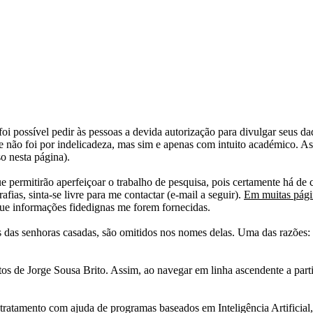
i possível pedir às pessoas a devida autorização para divulgar seus dado
 não foi por indelicadeza, mas sim e apenas com intuito académico. As
o nesta página).
e permitirão aperfeiçoar o trabalho de pesquisa, pois certamente há de 
afias, sinta-se livre para me contactar (e-mail a seguir).
Em muitas págin
ue informações fidedignas me forem fornecidas.
das senhoras casadas, são omitidos nos nomes delas. Uma das razões: n
tos de Jorge Sousa Brito. Assim, ao navegar em linha ascendente a par
 tratamento com ajuda de programas baseados em Inteligência Artificial,