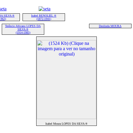
DA SILVA ®
Isabel BENOLIEL ®
1962)
(1872-1941)
Terêncio Africano LOPES DA
Deolinda MOURA
SILVA ®
(1914-1985)
Isabel Moura LOPES DA SILVA ®