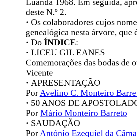
Luanda 1968. Em seguida, apres
deste N.º 2.
·
Os colaboradores cujos nome
genealógica nesta árvore, que é
·
Do
ÍNDICE
:
·
LICEU GIL EANES
Comemorações das bodas de ou
Vicente
·
APRESENTAÇÃO
Por
Avelino C. Monteiro Barre
·
50 ANOS DE APOSTOLAD
Por
Mário Monteiro Barreto
·
SAUDAÇÃO
Por
António Ezequiel da Câma