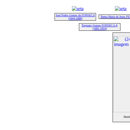
José Pedro Gomes da FONSECA
Teresa Maria de Jesus 
(1844-1888)
Torquato Gomes FONSECA ®
(1881-1954)
Humb