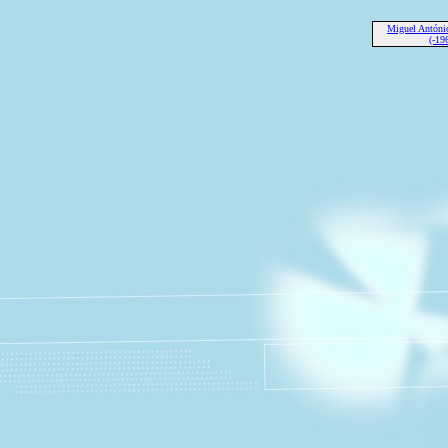
Miguel Antó
(-19