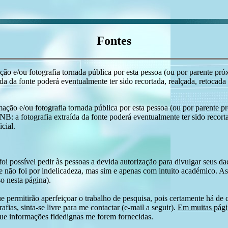
Fontes
ção e/ou fotografia tornada pública por esta pessoa (ou por parente pró
ída da fonte poderá eventualmente ter sido recortada, realçada, retocada
mação e/ou fotografia tornada pública por esta pessoa (ou por parente p
 NB: a fotografia extraída da fonte poderá eventualmente ter sido recort
cial.
i possível pedir às pessoas a devida autorização para divulgar seus dado
 não foi por indelicadeza, mas sim e apenas com intuito académico. As
o nesta página).
e permitirão aperfeiçoar o trabalho de pesquisa, pois certamente há de 
afias, sinta-se livre para me contactar (e-mail a seguir).
Em muitas págin
ue informações fidedignas me forem fornecidas.