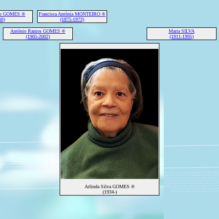
nio GOMES ®
Francisca Antónia MONTEIRO ®
60)
(1875-1973)
António Ramos GOMES ®
Maria SILVA
(1905-2002)
(1911-1995)
Arlinda Silva GOMES ®
(1934-)