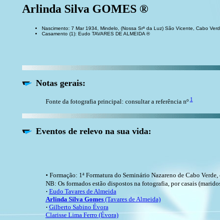
Arlinda Silva GOMES ®
Nascimento: 7 Mar 1934, Mindelo, (Nossa Srª da Luz) São Vicente, Cabo Ver
Casamento (1): Eudo TAVARES DE ALMEIDA ®
Notas gerais:
1
Fonte da fotografia principal: consultar a referência nº
Eventos de relevo na sua vida:
• Formação: 1ª Formatura do Seminário Nazareno de Cabo Verde, 
NB: Os formados estão dispostos na fotografia, por casais (maridos
·
Eudo Tavares de Almeida
Arlinda Silva Gomes
(Tavares de Almeida)
·
Gilberto Sabino Évora
Clarisse Lima Ferro (Évora)