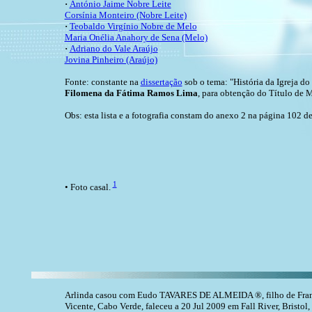
·
António Jaime Nobre Leite
Corsínia Monteiro (Nobre Leite)
·
Teobaldo Virgínio Nobre de Melo
Maria Onélia Anahory de Sena (Melo)
·
Adriano do Vale Araújo
Jovina Pinheiro (Araújo)
Fonte: constante na
dissertação
sob o tema: "História da Igreja d
Filomena da Fátima Ramos Lima
, para obtenção do Título de 
Obs: esta lista e a fotografia constam do anexo 2 na página 102 de
1
• Foto casal.
Arlinda casou com Eudo TAVARES DE ALMEIDA ®, filho de Fran
Vicente, Cabo Verde, faleceu a 20 Jul 2009 em Fall River, Bristol,