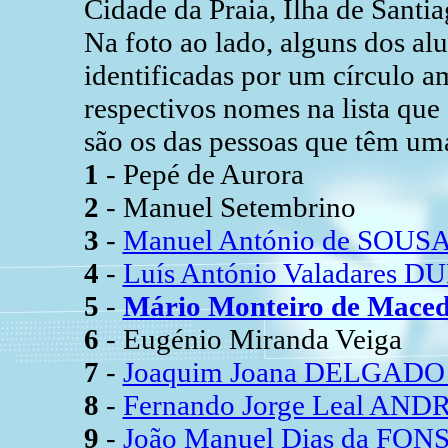
Cidade da Praia, Ilha de Santi
Na foto ao lado, alguns dos al
identificadas por um círculo 
respectivos nomes na lista qu
são os das pessoas que têm uma
1
- Pepé de Aurora
2
- Manuel Setembrino
3
-
Manuel António de SOUSA
4
-
Luís António Valadares 
5
-
Mário Monteiro de Mac
6
- Eugénio Miranda Veiga
7
-
Joaquim Joana DELGADO 
8
-
Fernando Jorge Leal AND
9
-
João Manuel Dias da FONS