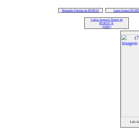
Bernardo Ferreira de BURGO
Laura Sousa DUAR
Carlos Augusto Duarte de
BURGO ®
(1958-)
Luís A