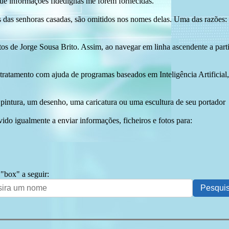
ue informações fidedignas me forem fornecidas.
das senhoras casadas, são omitidos nos nomes delas. Uma das razões: n
tos de Jorge Sousa Brito. Assim, ao navegar em linha ascendente a par
 tratamento com ajuda de programas baseados em Inteligência Artificial,
pintura, um desenho, uma caricatura ou uma escultura de seu portador
ido igualmente a enviar informações, ficheiros e fotos para:
 "box" a seguir: