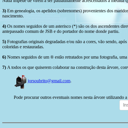
Nada impede de virem a ser paulatinamente acrescentados à medida q
3)
Em genealogia, os apelidos (sobrenomes) provenientes dos maridos 
nascimento.
4)
Os nomes seguidos de um asterisco (*) são os dos ascendentes dire
antepassado comum de JSB e do portador do nome donde partiu.
5)
Fotografias originais degradadas e/ou não a cores, vão sendo, após
coloridas e restauradas.
6)
Nomes seguidos de um ® estão retratados por uma fotografia, uma 
7)
A todos os que quiserem colaborar na construção desta árvore, conv
jorsoubrito@gmail.com
.
Pode procurar outros eventuais nomes nesta árvore utilizando a