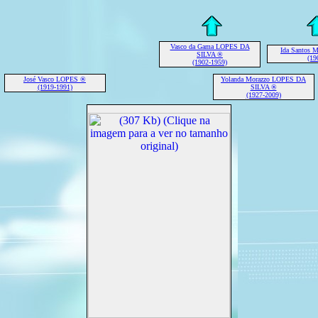
Vasco da Gama LOPES DA
Ida Santos
SILVA ®
(19
(1902-1959)
José Vasco LOPES ®
Yolanda Morazzo LOPES DA
(1919-1991)
SILVA ®
(1927-2009)