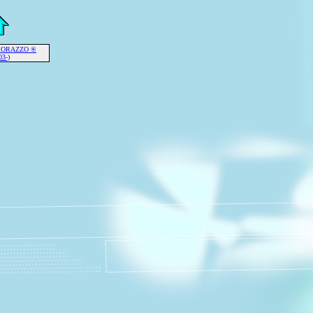
 MORAZZO ®
03-)