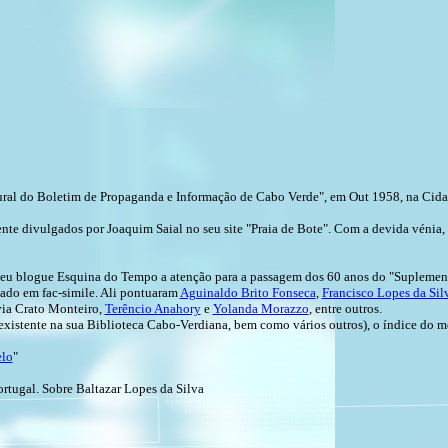
tural do Boletim de Propaganda e Informação de Cabo Verde", em Out 1958, na Cidad
nte divulgados por Joaquim Saial no seu site "Praia de Bote". Com a devida vénia, 
 seu blogue Esquina do Tempo a atenção para a passagem dos 60 anos do "Suplemen
tado em fac-simile. Ali pontuaram
Aguinaldo Brito Fonseca
,
Francisco Lopes da Sil
via Crato Monteiro,
Terêncio Anahory
e
Yolanda Morazzo
, entre outros.
(existente na sua Biblioteca Cabo-Verdiana, bem como vários outros), o índice do 
elo
"
rtugal. Sobre Baltazar Lopes da Silva