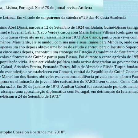
 , Lisboa, Portugal. No nº 79 do jornal-revista Artiletra
 Letras,,. Em virtude de ser
patrono
da cátedra nº 29 das 40 desta Academia
mo Abel Djassi, nasceu a 12 de Setembro de 1924 em Bafatá, Guiné-Bissau (antiga
Guiné) e Juvenal Cabral (Cabo Verde), casou com Maria Helena Vilhena Rodrigues e
om quem viveu até ao seu assassinato em 1973. Aos 8 anos, partiu para viver com
rimários. Mais tarde, ele se mudou com sua mãe e seus irmãos para Mindelo, onde c
as apenas um ano depois obteve uma bolsa de estudo e entrou para o Instituto Supe
rmar cinco anos depois, encontrou um emprego na Estação Agronómica de Santárem, 
colas e florestais da Guiné e partiu para Bissau. Foi durante o censo agrícola de 
 população vivia. A sua actividade política ainda activa desagradou ao governador
Cabral, Aristides Pereira, Fernando Fortes, Júlio de Almeida e Elisée Turpin funda
o esconderijo e se estabeleceu em Conacri, capital da República da Guiné-Conacri
e Marcelino dos Santos obtiveles estavam uma audiência privada com o pároco Paul
ptura ou eliminação do jovem líder carismático do PAICG, sem sucesso. Como Cabral
inha razão. Em 20 de janeiro de 1973, Amílcar Cabral foi assassinado por dois memb
ar alcançar uma aproximação diplomática com Portugal, em detrimento da luta armada
né-Bissau a 24 de Setembro de 1973."
ristophe Chazalon à partir de mai 2018".