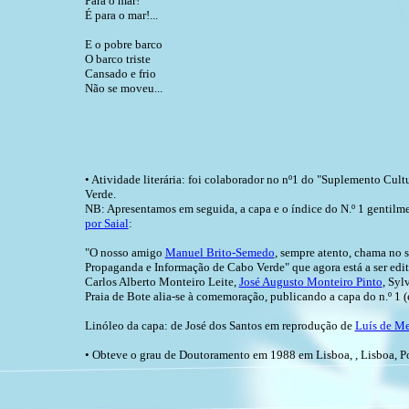
Para o mar!
É para o mar!...
E o pobre barco
O barco triste
Cansado e frio
Não se moveu...
• Atividade literária: foi colaborador no nº1 do "Suplemento Cul
Verde.
NB: Apresentamos em seguida, a capa e o índice do N.º 1 gentilme
por Saial
:
"O nosso amigo
Manuel Brito-Semedo
, sempre atento, chama no
Propaganda e Informação de Cabo Verde" que agora está a ser edi
Carlos Alberto Monteiro Leite,
José Augusto Monteiro Pinto
, Syl
Praia de Bote alia-se à comemoração, publicando a capa do n.º 1 
Linóleo da capa: de José dos Santos em reprodução de
Luís de M
• Obteve o grau de Doutoramento em 1988 em Lisboa, , Lisboa, Po