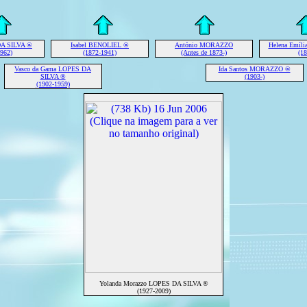
DA SILVA ®
Isabel BENOLIEL ®
António MORAZZO
Helena Emíl
1962)
(1872-1941)
(Antes de 1873-)
(18
Vasco da Gama LOPES DA
Ida Santos MORAZZO ®
SILVA ®
(1903-)
(1902-1959)
Yolanda Morazzo LOPES DA SILVA ®
(1927-2009)