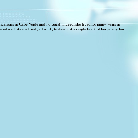
ications in Cape Verde and Portugal. Indeed, she lived for many years in
d a substantial body of work, to date just a single book of her poetry has