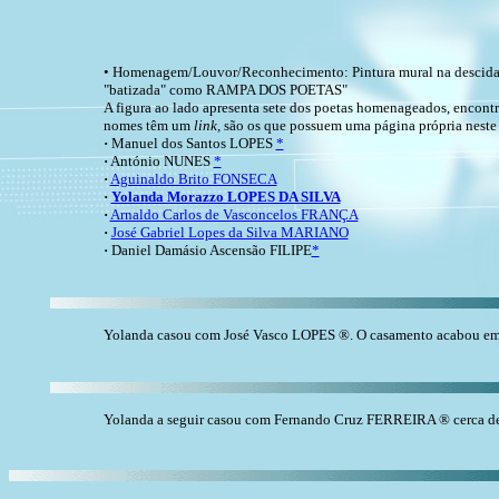
• Homenagem/Louvor/Reconhecimento: Pintura mural na descida d
"batizada" como RAMPA DOS POETAS"
A figura ao lado apresenta sete dos poetas homenageados, encontr
nomes têm um
link,
são os que possuem uma página própria neste 
·
Manuel dos Santos LOPES
*
·
António NUNES
*
·
Aguinaldo Brito FONSECA
·
Yolanda Morazzo LOPES DA SILVA
·
Arnaldo Carlos de Vasconcelos FRANÇA
·
José Gabriel Lopes da Silva MARIANO
·
Daniel Damásio Ascensão FILIPE
*
Yolanda casou com José Vasco LOPES ®. O casamento acabou em di
Yolanda a seguir casou com Fernando Cruz FERREIRA ® cerca de 