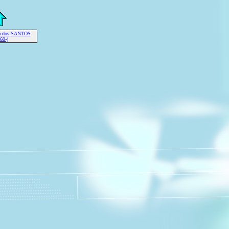
ia dos SANTOS
60-)