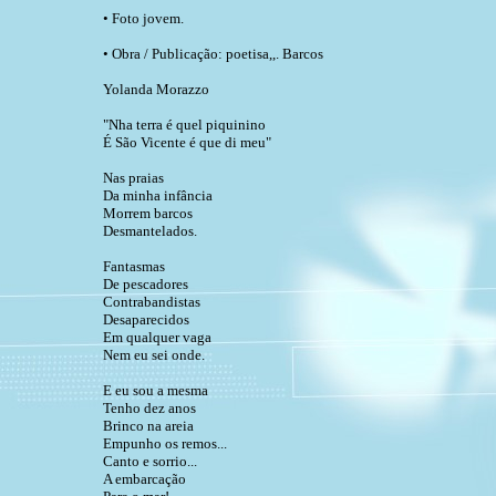
• Foto jovem.
• Obra / Publicação: poetisa,,. Barcos
Yolanda Morazzo
"Nha terra é quel piquinino
É São Vicente é que di meu"
Nas praias
Da minha infância
Morrem barcos
Desmantelados.
Fantasmas
De pescadores
Contrabandistas
Desaparecidos
Em qualquer vaga
Nem eu sei onde.
E eu sou a mesma
Tenho dez anos
Brinco na areia
Empunho os remos...
Canto e sorrio...
A embarcação