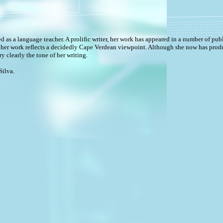
as a language teacher. A prolific writer, her work has appeared in a number of publ
her work reflects a decidedly Cape Verdean viewpoint. Although she now has produce
y clearly the tone of her writing.
ilva.