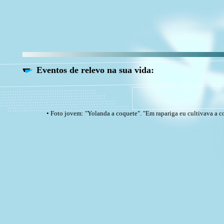
Eventos de relevo na sua vida:
• Foto jovem: "Yolanda a coquete". "Em rapariga eu cultivava a coqu