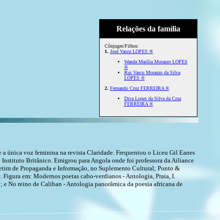
Relações da família
Cônjuges/Filhos:
1.
José Vasco LOPES ®
Wanda Marília Morazzo LOPES
®
Rui Vasco Morazzo da Silva
LOPES ®
2.
Fernando Cruz FERREIRA ®
Diva Lopes da Silva da Cruz
FERREIRA ®
e a única voz feminina na revista Claridade. Frequentou o Liceu Gil Eanes
o Instituto Britânico. Emigrou para Angola onde foi professora da Ailiance
letim de Propaganda e Informação, no Suplemento Cultural; Ponto &
c. Figura em: Modernos poetas cabo-verdianos - Antologia, Praia, I.
 e No reino de Caliban - Antologia panorâmica da poesia africana de