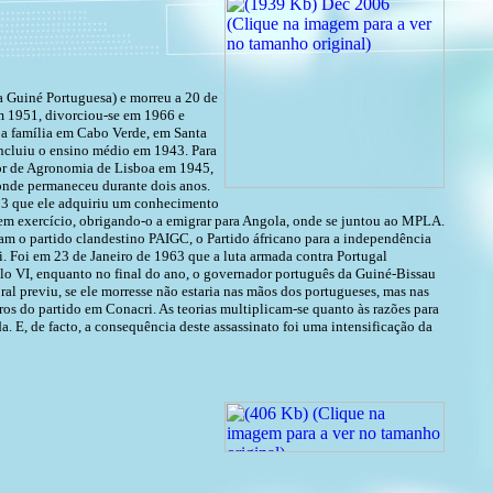
 Guiné Portuguesa) e morreu a 20 de
m 1951, divorciou-se em 1966 e
 a família em Cabo Verde, em Santa
oncluiu o ensino médio em 1943. Para
rior de Agronomia de Lisboa em 1945,
onde permaneceu durante dois anos.
1953 que ele adquiriu um conhecimento
 em exercício, obrigando-o a emigrar para Angola, onde se juntou ao MPLA.
ram o partido clandestino PAIGC, o Partido áfricano para a independência
. Foi em 23 de Janeiro de 1963 que a luta armada contra Portugal
o VI, enquanto no final do ano, o governador português da Guiné-Bissau
 previu, se ele morresse não estaria nas mãos dos portugueses, mas nas
ros do partido em Conacri. As teorias multiplicam-se quanto às razões para
. E, de facto, a consequência deste assassinato foi uma intensificação da