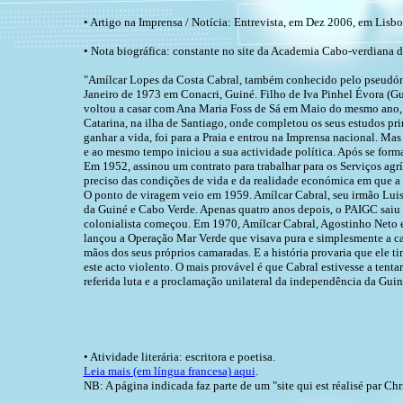
• Artigo na Imprensa / Notícia: Entrevista, em Dez 2006, em Lisboa,
• Nota biográfica: constante no site da Academia Cabo-verdiana de
"Amílcar Lopes da Costa Cabral, também conhecido pelo pseudóni
Janeiro de 1973 em Conacri, Guiné. Filho de Iva Pinhel Évora (
voltou a casar com Ana Maria Foss de Sá em Maio do mesmo ano, c
Catarina, na ilha de Santiago, onde completou os seus estudos p
ganhar a vida, foi para a Praia e entrou na Imprensa nacional. M
e ao mesmo tempo iniciou a sua actividade política. Após se fo
Em 1952, assinou um contrato para trabalhar para os Serviços agrí
preciso das condições de vida e da realidade económica em que a
O ponto de viragem veio em 1959. Amílcar Cabral, seu irmão Luis 
da Guiné e Cabo Verde. Apenas quatro anos depois, o PAIGC saiu d
colonialista começou. Em 1970, Amílcar Cabral, Agostinho Neto 
lançou a Operação Mar Verde que visava pura e simplesmente a ca
mãos dos seus próprios camaradas. E a história provaria que ele t
este acto violento. O mais provável é que Cabral estivesse a tent
referida luta e a proclamação unilateral da independência da Gui
• Atividade literária: escritora e poetisa.
Leia mais (em língua francesa) aqui
.
NB: A página indicada faz parte de um "site qui est réalisé par Ch