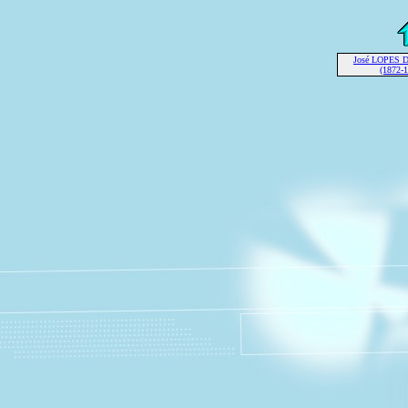
José LOPES 
(1872-