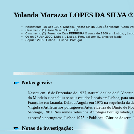
Yolanda Morazzo LOPES DA SILVA ®
Nascimento: 16 Dez 1927, Mindelo, (Nossa Srª da Luz) São Vicente, Cabo Ve
Casamento (1): José Vasco LOPES ®
Casamento (2): Fernando Cruz FERREIRA ® cerca de 1960 em Lisboa, , Lisbo
Óbito: 27 Jan 2009, Lisboa, , Lisboa, Portugal com 81 anos de idade
Sepult.: 2009, Lisboa, , Lisboa, Portugal
Notas gerais:
Nasceu em 16 de Dezembro de 1927, natural da ilha de S. Vicente.
do Mindelo e concluiu os seus estudos liceais em Lisboa, para ond
Française em Luanda. Deixou Angola em 1975 na sequência da des
Vírgula e Artiletra nos portugueses Artes e Letras do Diário de No
Santiago, 1961; Nós somos todos nós. Antologia Portugalidade, L
expressão portuguesa, Lisboa 1975. • Publicou: Cântico de /erro,
Notas de investigação: