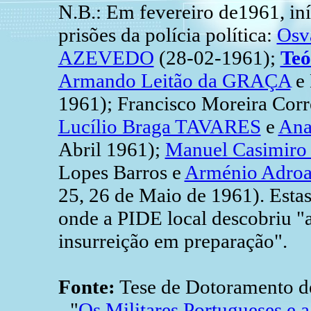
N.B.: Em fevereiro de1961, iní
prisões da polícia política:
Osv
AZEVEDO
(28-02-1961);
Teó
Armando Leitão da GRAÇA
e 
1961); Francisco Moreira Corr
Lucílio Braga TAVARES
e
Ana
Abril 1961);
Manuel Casimir
Lopes Barros e
Arménio Adroal
25, 26 de Maio de 1961). Estas
onde a PIDE local descobriu "
insurreição em preparação".
Fonte:
Tese de Dotoramento 
- "
Os Militares Portugueses e