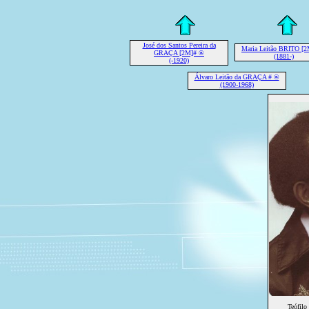
José dos Santos Pereira da
Maria Leitão BRITO [
GRAÇA [2M]# ®
(1881-)
(-1920)
Álvaro Leitão da GRAÇA # ®
(1900-1968)
Teófil