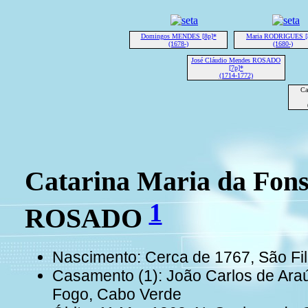
Domingos MENDES [8p]*
Maria RODRIGUES [
(1678-)
(1680-)
José Cláudio Mendes ROSADO
[7p]*
(1714-1772)
Ca
Catarina Maria da Fon
1
ROSADO
Nascimento: Cerca de 1767, São Fil
Casamento (1): João Carlos de Ara
Fogo, Cabo Verde