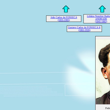
Libânia Nozolini Barbo
João Carlos da FONSECA
ANDRADE
(1835-1905)
(1845-1882)
Gustavo Carlos da FONSECA ®
(1865-1926)
Ped