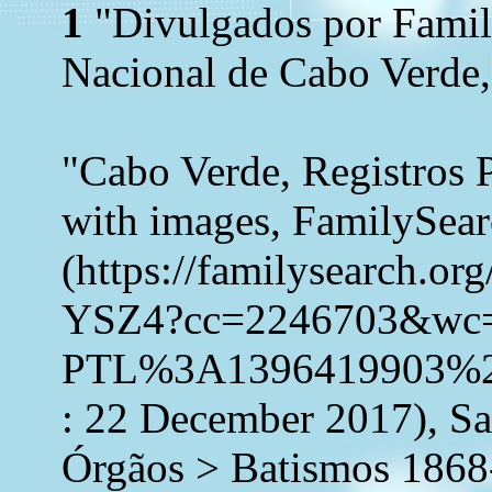
1
"Divulgados por Family
Nacional de Cabo Verde,
"Cabo Verde, Registros 
with images, FamilySea
(https://familysearch.o
YSZ4?cc=2246703&wc
PTL%3A1396419903%2
: 22 December 2017), Sa
Órgãos > Batismos 1868