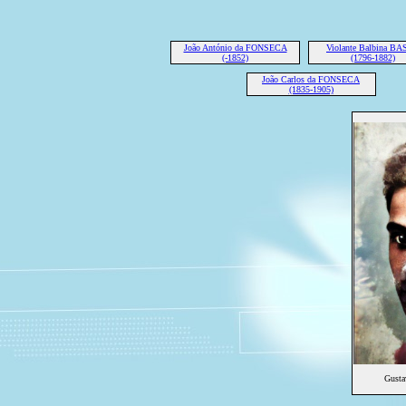
João António da FONSECA
Violante Balbina B
(-1852)
(1796-1882)
João Carlos da FONSECA
(1835-1905)
Gust