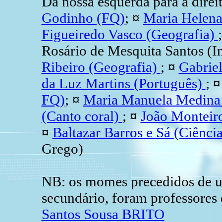
Da nossa esquerda para a direi
Godinho (FQ)
;
¤
Maria Helena
Figueiredo Vasco (Geografia)
Rosário de Mesquita Santos (I
Ribeiro (Geografia)
;
¤
Gabrie
da Luz Martins (Português)
;
¤
FQ)
;
¤
Maria Manuela Medina 
(Canto coral)
;
¤
João Monteiro
¤
Baltazar Barros e Sá
(Ciência
Grego)
NB: os momes precedidos de 
secundário, foram
professores 
Santos Sousa BRITO