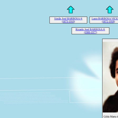
Simão José BARBOSA ®
Laura BARBOSA VICE
(1873-1910)
(1872-1958)
Ricardo José BARBOSA ®
(1900-1977)
Gilda Marta