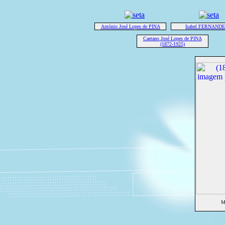
António José Lopes de PINA
Isabel FERNAND
Caetano José Lopes de PINA
(1872-1925)
M