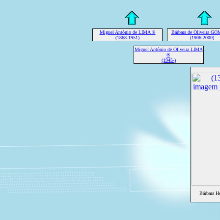
Miguel António de LIMA ®
Bárbara de Oliveira G
(1868-1951)
(1906-2000)
Miguel António de Oliveira LIMA
®
(1945-)
Bárbara H