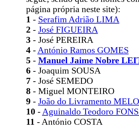
página própria neste site):
1
-
Serafim Adrião LIMA
2
-
José FIGUEIRA
3
- José PEREIRA
4
-
António Ramos GOMES
5
-
Manuel Jaime Nobre LEI
6
- Joaquim SOUSA
7
- José SEMEDO
8
- Miguel MONTEIRO
9
-
João do Livramento MEL
10
-
Aguinaldo Teodoro FON
11
- António COSTA