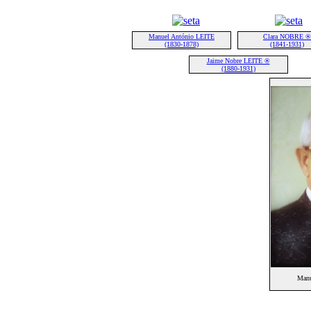
Manuel António LEITE
Clara NOBRE ®
(1830-1878)
(1841-1931)
Jaime Nobre LEITE ®
(1880-1931)
Manu