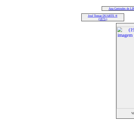
Ana Gertrudes de L
José Tomaz DUARTE ®
(1873-)
V