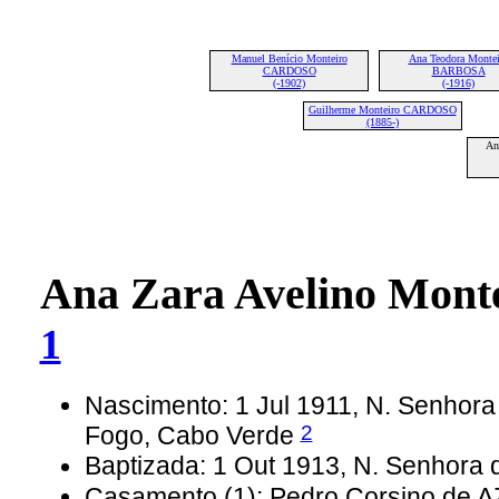
Manuel Benício Monteiro
Ana Teodora Montei
CARDOSO
BARBOSA
(-1902)
(-1916)
Guilherme Monteiro CARDOSO
(1885-)
An
Ana Zara Avelino Mo
1
Nascimento: 1 Jul 1911, N. Senhora 
2
Fogo, Cabo Verde
Baptizada: 1 Out 1913, N. Senhora 
Casamento (1): Pedro Corsino de 