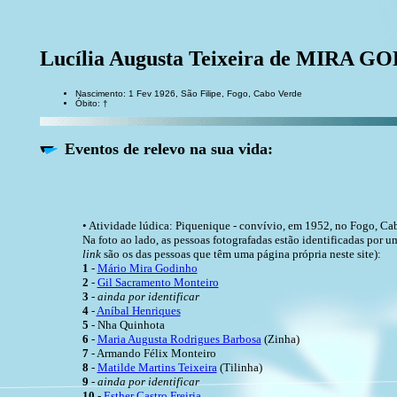
Lucília Augusta Teixeira de MIRA 
Nascimento: 1 Fev 1926, São Filipe, Fogo, Cabo Verde
Óbito: †
Eventos de relevo na sua vida:
• Atividade lúdica: Piquenique - convívio, em 1952, no Fogo, Ca
Na foto ao lado, as pessoas fotografadas estão identificadas por
link
são os das pessoas que têm uma página própria neste site):
1
-
Mário Mira Godinho
2
-
Gil Sacramento Monteiro
3
-
ainda por identificar
4
-
Aníbal Henriques
5
- Nha Quinhota
6
-
Maria Augusta Rodrigues Barbosa
(Zinha)
7
- Armando Félix Monteiro
8
-
Matilde Martins Teixeira
(Tilinha)
9
-
ainda por identificar
10
-
Esther Castro Freiria