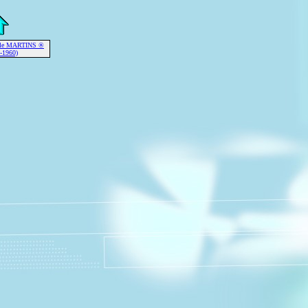
alle MARTINS ®
-1960)