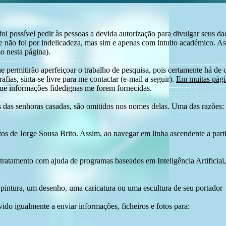
i possível pedir às pessoas a devida autorização para divulgar seus dado
 não foi por indelicadeza, mas sim e apenas com intuito académico. As
o nesta página).
e permitirão aperfeiçoar o trabalho de pesquisa, pois certamente há de 
afias, sinta-se livre para me contactar (e-mail a seguir).
Em muitas págin
ue informações fidedignas me forem fornecidas.
das senhoras casadas, são omitidos nos nomes delas. Uma das razões: n
tos de Jorge Sousa Brito. Assim, ao navegar em linha ascendente a par
 tratamento com ajuda de programas baseados em Inteligência Artificial,
pintura, um desenho, uma caricatura ou uma escultura de seu portador
ido igualmente a enviar informações, ficheiros e fotos para: