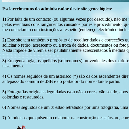
Esclarecimentos do administrador deste site genealógico
:
1)
Por falta de um contacto (ou algumas vezes por descuido), não me fo
pelos eventuais constrangimentos causados por este procedimento, que
me contactarem com instruções a respeito (endereço electrónico inclus
2)
Este site tem também
o propósito de recolher dados e correcções
qu
solicitar o retiro, acrescento ou a troca de dados, documentos ou fotogr
Nada impede de virem a ser paulatinamente acrescentados à medida q
3)
Em genealogia, os apelidos (sobrenomes) provenientes dos maridos 
nascimento.
4)
Os nomes seguidos de um asterisco (*) são os dos ascendentes dire
antepassado comum de JSB e do portador do nome donde partiu.
5)
Fotografias originais degradadas e/ou não a cores, vão sendo, após
coloridas e restauradas.
6)
Nomes seguidos de um ® estão retratados por uma fotografia, uma 
7)
A todos os que quiserem colaborar na construção desta árvore, conv