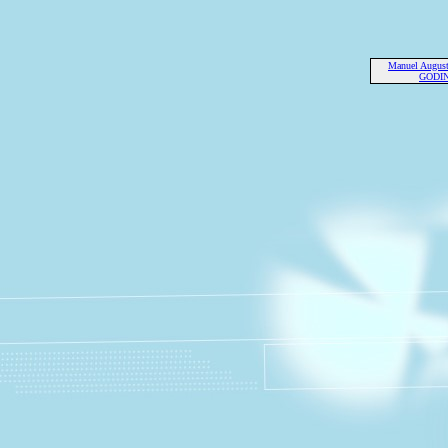
Manuel Augus
GODI