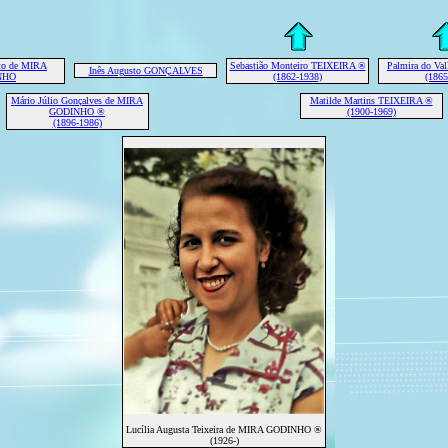
to de MIRA
Sebastião Monteiro TEIXEIRA ®
Palmira do V
Inês Augusto GONÇALVES
NHO
(1862-1938)
(1865
Mário Júlio Gonçalves de MIRA
Matilde Martins TEIXEIRA ®
GODINHO ®
(1900-1969)
(1896-1986)
Lucília Augusta Teixeira de MIRA GODINHO ®
(1926-)