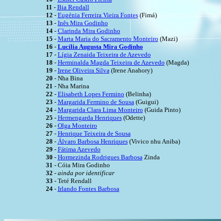
11
-
Bia Rendall
12
-
Eugénia Ferreira Vieira Fontes
(Fimá)
13
-
Inês Mira Godinho
14
-
Clarinda Mira Godinho
15
-
Marta Maria do Sacramento Monteiro
(Mazi)
16
-
Lucília Augusta Mira Godinho
17
-
Lígia Zenaida Teixeira de Azevedo
18
-
Herminalda Magda Teixeira de Azevedo
(Magda)
19
-
Irene Oliveira Silva
(Irene Anahory)
20
- Nha Bina
21
- Nha Marina
22
-
Elisabeth Lopes Fermino
(Belinha)
23
-
Margarida Fermino de Sousa
(Guigui)
24
-
Margarida Clara Lima Monteiro
(Guida Pinto)
25
-
Hermengarda Henriques
(Odette)
26
-
Olga Monteiro
27
-
Henrique Teixeira de Sousa
28
-
Álvaro Barbosa Henriques
(Vivico nhu Aniba)
29
-
Fátima Azevedo
30
-
Hormezinda Rodrigues Barbosa
Zinda
31
- Cóia Mira Godinho
32
-
ainda por identificar
33
- Teté Rendall
24
-
Irlando Fontes Barbosa