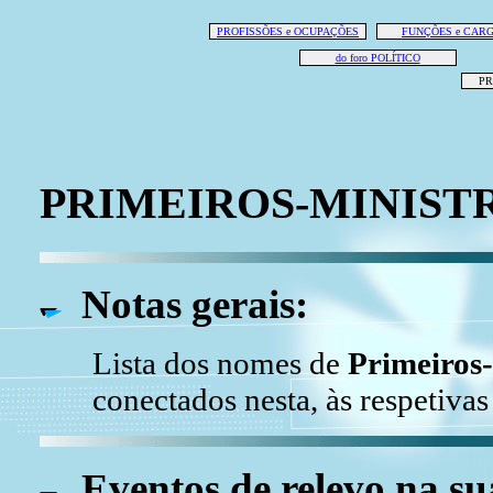
PROFISSÕES e OCUPAÇÕES
FUNÇÕES e CAR
do foro POLÍTICO
PR
PRIMEIROS-MINIST
Notas gerais:
Lista dos nomes de
Primeiros
conectados nesta, às respetivas
Eventos de relevo na su