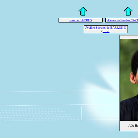
João de BARROS
Alexandra Sanches TA
Avelino Sanches de BARROS ®
(1912-)
João H