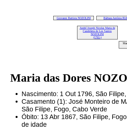
Giovanni Battista NOZOLINI
Bárbara Antónia R
André Joseph Nicolas Maria de
Candelária de Los Santos
NOZOLINI
(1761-)
Mar
Maria das Dores NOZ
Nascimento: 1 Out 1796, São Filipe
Casamento (1): José Monteiro de
São Filipe, Fogo, Cabo Verde
Óbito: 13 Abr 1867, São Filipe, Fo
de idade