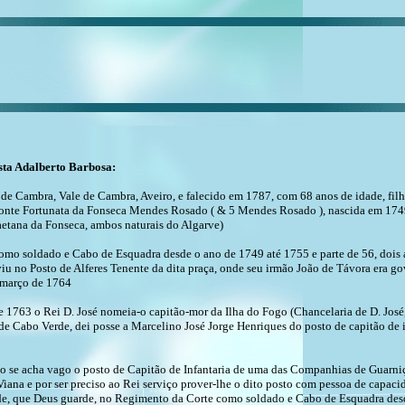
sta Adalberto Barbosa:
 de Cambra, Vale de Cambra, Aveiro, e falecido em 1787, com 68 anos de idade, fil
Monte Fortunata da Fonseca Mendes Rosado ( & 5 Mendes Rosado ), nascida em 1749
etana da Fonseca, ambos naturais do Algarve)
como soldado e Cabo de Esquadra desde o ano de 1749 até 1755 e parte de 56, dois 
iu no Posto de Alferes Tenente da dita praça, onde seu irmão João de Távora era g
 março de 1764
763 o Rei D. José nomeia-o capitão-mor da Ilha do Fogo (Chancelaria de D. José, lv
de Cabo Verde, dei posse a Marcelino José Jorge Henriques do posto de capitão de
to se acha vago o posto de Capitão de Infantaria de uma das Companhias de Guarn
na e por ser preciso ao Rei serviço prover-lhe o dito posto com pessoa de capacidad
de, que Deus guarde, no Regimento da Corte como soldado e Cabo de Esquadra desd