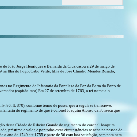
ho de João Jorge Henriques e Bernarda da Cruz casou a 29 de março de
 na Ilha do Fogo, Cabo Verde, filha de José Cláudio Mendes Rosado,
anos no Regimento de Infantaria da Fortaleza da Foz da Barra do Porto de
overnador (capitão-mor).Em 27 de setembro de 1763, o rei nomeia-o
. 86, fl. 370), conforme termo de posse, que a seguir se transcreve:
 infantaria do regimento de que é coronel Joaquim Afonso da Fonseca que
ição desta Cidade de Ribeira Grande do regimento do coronel Joaquim
e, préstimo e valor, e por todas estas circunstâncias se acha na pessoa de
e o ano de 1749 até 1755 e parte de 56 com boa satisfação, sem nota nem