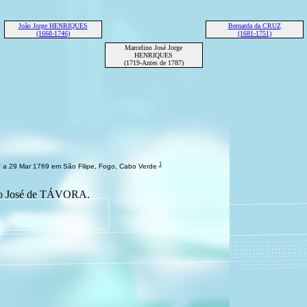
João Jorge HENRIQUES
Bernarda da CRUZ
(1668-1746)
(1681-1751)
Marcelino José Jorge
HENRIQUES
(1719-Antes de 1787)
1
 a 29 Mar 1769 em São Filipe, Fogo, Cabo Verde
no José de TÁVORA.