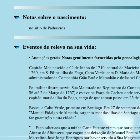
Notas sobre o nascimento:
no sítio de Padrastros
Eventos de relevo na sua vida:
• Anotações gerais.
Notas gentilmente fornecidas pelo genealogi
Capitão-Mor, nascido a 02 de Junho de 1719, natural de Macieira
1769, em S. Filipe, ilha do Fogo, Cabo Verde, com D. Maria do 
administrador da Companhia Grão Pará e Maranhão e de Isabel Ca
Foi militar ilustre, serviu Sua Majestade no Regimento da Corte 
56 até 7 de Março de 1757) e esteve na Praça de Cacheu onde serv
capitão-mor da ilha do Fogo, cargo de que tomou posse em 25 de
Passou a Cabo Verde, primeiro em Santiago. Em 27 de setembro de 1
"Manuel Fidalgo de Almeida, sargento-mor das ilhas de Santiago 
faz guarnição a esta cidade".
"… Faço saber aos que a minha Carta Patente virem que por quan
Afonso de Affonseca, que vagou por deixação de Manuel Pereira Via
Marcelino José Jorge Henriques por haver servido a Sua Magesta