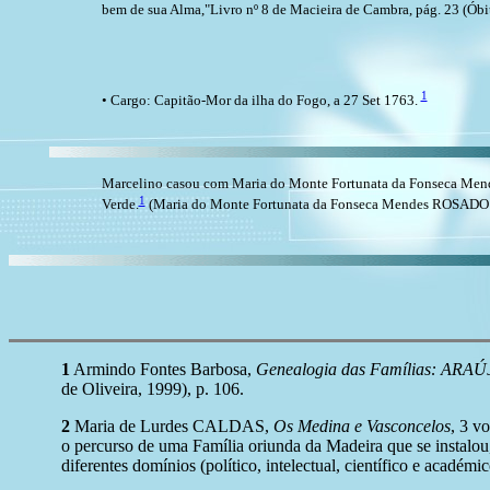
bem de sua Alma,"Livro nº 8 de Macieira de Cambra, pág. 23 (Óbitos
1
• Cargo: Capitão-Mor da ilha do Fogo, a 27 Set 1763.
Marcelino casou com Maria do Monte Fortunata da Fonseca Mend
1
Verde.
(Maria do Monte Fortunata da Fonseca Mendes ROSADO [6
1
Armindo Fontes Barbosa,
Genealogia das Famílias:
de Oliveira, 1999), p. 106.
2
Maria de Lurdes CALDAS,
Os Medina e Vasconcelos
, 3 v
o percurso de uma Família oriunda da Madeira que se instalo
diferentes domínios (político, intelectual, científico e académic