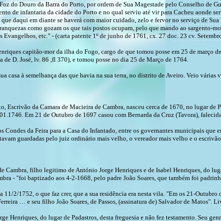
da Foz do Douro da Barra do Porto, por ordem de Sua Magestade pelo Conselho de Gue
to de infantaria da cidade do Porto e no qual serviu até vir para Cacheu aonde ser
ele, que daqui em diante se haverá com maior cuidado, zelo e fervor no serviço de S
 e franquezas como gozam os que tais postos ocupam, pelo que mando ao sargento-mo
 Evangelhos, etc." - (carta patente 1º de junho de 1761, cx. 27 doc. 23 cv. Setembr
nriques capitão-mor da ilha do Fogo, cargo de que tomou posse em 25 de março de 
ia de D. José, lv. 86 ,fl 370), e tomou posse no dia 25 de Março de 1764.
a casa à semelhança das que havia na sua terra, no distrito de Aveiro. Veio várias v
scrivão da Camara de Macieira de Cambra, nasceu cerca de 1670, no lugar de Pad
1.1746. Em 21 de Outubro de 1697 casou com Bernarda da Cruz (Tavora), falecida a 1
Condes da Feira para a Casa do Infantado, entre os governantes municipais que e
stavam guardadas pelo juiz ordinário mais velho, o vereador mais velho e o escriv
mbra, filho legitimo de António Jorge Henriques e de Isabel Henriques, do lugar
ra - "foi baptizado aos 4-2-1668, pelo padre João Soares, que também foi padrinho
11/2/1752, o que faz crer, que a sua residência era nesta vila. "Em os 21-Outubro
reira … e seu filho João Soares, de Passos, (assinatura de) Salvador de Matos". L
ge Henriques, do lugar de Padastros, desta freguesia e não fez testamento. Seu gen