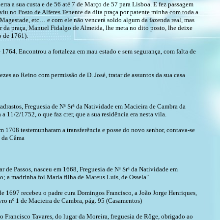
rra a sua custa e de 56 até 7 de Março de 57 para Lisboa. E fez passagem
viu no Posto de Alferes Tenente da dita praça por patente minha com toda a
ua Magestade, etc… e com ele não vencerá soldo algum da fazenda real, mas
r da praça, Manuel Fidalgo de Almeida, lhe meta no dito posto, lhe deixe
o de 1761).
1764. Encontrou a fortaleza em mau estado e sem segurança, com falta de
ezes ao Reino com permissão de D. José, tratar de assuntos da sua casa
rastos, Freguesia de Nª Srª da Natividade em Macieira de Cambra da
1/2/1752, o que faz crer, que a sua residência era nesta vila.
m 1708 testemunharam a transferência e posse do novo senhor, contava-se
ão da Câma
 de Passos, nasceu em 1668, Freguesia de Nª Srª da Natividade em
; a madrinha foi Maria filha de Mateus Luís, de Ossela".
 de 1697 recebeu o padre cura Domingos Francisco, a João Jorge Henriques,
ivro nº 1 de Macieira de Cambra, pág. 95 (Casamentos)
ro Francisco Tavares, do lugar da Moreira, freguesia de Rôge, obrigado ao