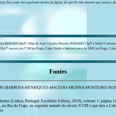
). Seu corpo foi sepultado dentro da Igreja, de que fiz este assento que assinei, di
es ROSADO [6p]*, filha de José Cláudio Mendes ROSADO [7p]* e Isabel Caetana 
p]* nasceu em 1749 no Fogo, Cabo Verde e faleceu cerca de 1842 no Fogo, Cabo
Fontes
 ARAÚJO-BARBOSA-HENRIQUES-MACEDO-MEDINA-MONTEIRO-N
olumes (Lisboa, Portugal: Escritório Editora, 2019), volume 1: página 1
u, na ilha do Fogo, na segunda metade do século XVIII e que deu a Cab
o)