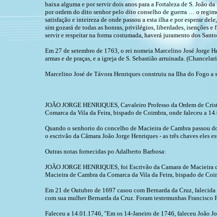
baixa alguma e por servir dois anos para a Fortaleza de S. João 
por ordem do dito senhor pelo dito conselho de guerra … o regimen
satisfação e inteireza de onde passou a esta ilha e por esperar d
sim gozará de todas as honras, privilégios, liberdades, isenções
servir e respeitar na forma costumada, haverá juramento dos Santos
Em 27 de setembro de 1763, o rei nomeia Marcelino José Jorge He
armas e de praças, e a igreja de S. Sebastião arruinada. (Chancelar
Marcelino José de Távora Henriques construiu na Ilha do Fogo a su
JOÃO JORGE HENRIQUES, Cavaleiro Professo da Ordem de Cristo, E
Comarca da Vila da Feira, bispado de Coimbra, onde faleceu a 14.0
Quando o senhorio do concelho de Macieira de Cambra passou dos 
o escrivão da Câmara João Jorge Henriques - as três chaves eles e
Outras notas fornecidas po Adalberto Barbosa:
JOÃO JORGE HENRIQUES, foi Escrivão da Camara de Macieira de Ca
Macieira de Cambra da Comarca da Vila da Feira, bispado de Coimb
Em 21 de Outubro de 1697 casou com Bernarda da Cruz, falecida a 
com sua mulher Bernarda da Cruz. Foram testemunhas Francisco Fer
Faleceu a 14.01.1746, "Em os 14-Janeiro de 1746, faleceu João Jor