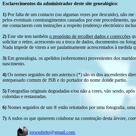
Esclarecimentos do administrador deste site genealógico
:
1)
Por falta de um contacto (ou algumas vezes por descuido), não me fo
pelos eventuais constrangimentos causados por este procedimento, que
me contactarem com instruções a respeito (endereço electrónico inclus
2)
Este site tem também
o propósito de recolher dados e correcções
qu
solicitar o retiro, acrescento ou a troca de dados, documentos ou fotogr
Nada impede de virem a ser paulatinamente acrescentados à medida q
3)
Em genealogia, os apelidos (sobrenomes) provenientes dos maridos 
nascimento.
4)
Os nomes seguidos de um asterisco (*) são os dos ascendentes dire
antepassado comum de JSB e do portador do nome donde partiu.
5)
Fotografias originais degradadas e/ou não a cores, vão sendo, após
coloridas e restauradas.
6)
Nomes seguidos de um ® estão retratados por uma fotografia, uma 
7)
A todos os que quiserem colaborar na construção desta árvore, conv
jorsoubrito@gmail.com
.