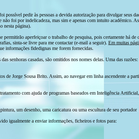
i possível pedir às pessoas a devida autorização para divulgar seus dado
 não foi por indelicadeza, mas sim e apenas com intuito académico. As
o nesta página).
e permitirão aperfeiçoar o trabalho de pesquisa, pois certamente há de 
afias, sinta-se livre para me contactar (e-mail a seguir).
Em muitas págin
ue informações fidedignas me forem fornecidas.
das senhoras casadas, são omitidos nos nomes delas. Uma das razões: n
tos de Jorge Sousa Brito. Assim, ao navegar em linha ascendente a par
 tratamento com ajuda de programas baseados em Inteligência Artificial,
pintura, um desenho, uma caricatura ou uma escultura de seu portador
ido igualmente a enviar informações, ficheiros e fotos para: