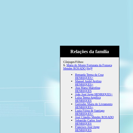
Relações da família
Cônjuges/Filhos:
1.
Maria do Monte Fortunata da Fonseca
Mendes ROSADO [6p]*
Bernarda Teresa da Cruz
HENRIQUES+
Manuel André Avelino
HENRIQUES+
Ana Maria Marcelina
HENRIQUES
João José Jorge HENRIQUES+
Luísa Teresa Angélica
HENRIQUES
Gertrudes Maria do Livramento
HENRIQUES+
Luzia Filipa de Santiago
HENRIQUES+
José Cláudio Mendes ROSADO
Sebastião Carlos José
HENRIQUES
Francisco José Jorge
HENRIQUES