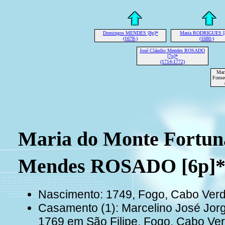
Domingos MENDES [8p]*
Maria RODRIGUES [
(1678-)
(1680-)
José Cláudio Mendes ROSADO
[7p]*
(1714-1772)
Mar
Fonse
Maria do Monte Fortun
Mendes ROSADO [6p]
Nascimento: 1749, Fogo, Cabo Ver
Casamento (1): Marcelino José Jo
1769 em São Filipe, Fogo, Cabo Ve