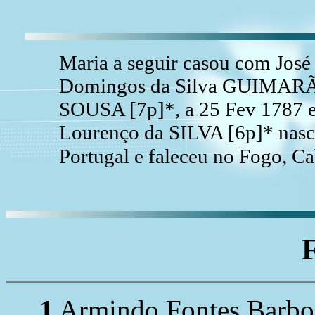
Maria a seguir casou com José
Domingos da Silva GUIMARÃES
SOUSA [7p]*, a 25 Fev 1787 em
Lourenço da SILVA [6p]* nasc
Portugal e faleceu no Fogo, C
1
Armindo Fontes Barbo