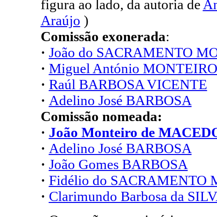
figura ao lado, da autoria de
An
Araújo
)
Comissão exonerada
:
·
João do SACRAMENTO M
·
Miguel António MONTEIR
·
Raúl BARBOSA VICENTE
·
Adelino José BARBOSA
Comissão nomeada:
·
João Monteiro de MACED
·
Adelino José BARBOSA
·
João Gomes BARBOSA
·
Fidélio do SACRAMENTO
·
Clarimundo Barbosa da SIL