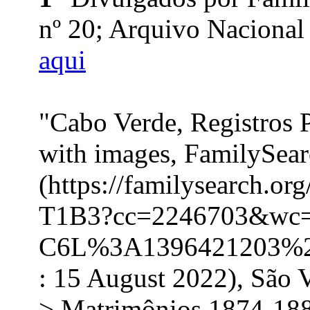
nº 20; Arquivo Nacional
aqui
"Cabo Verde, Registros 
with images, FamilySea
(https://familysearch.o
T1B3?cc=2246703&wc
C6L%3A1396421203%2
: 15 August 2022), São 
> Matrimônios 1874-188