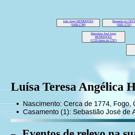
João Jorge HENRIQUES
Bernarda da CRU
(1668-1746)
(1681-1751)
Marcelino José Jorge
HENRIQUES
(1719-Antes de 1787)
Luísa Teresa Angélic
Nascimento: Cerca de 1774, Fogo,
Casamento (1): Sebastião José d
Eventos de relevo na su