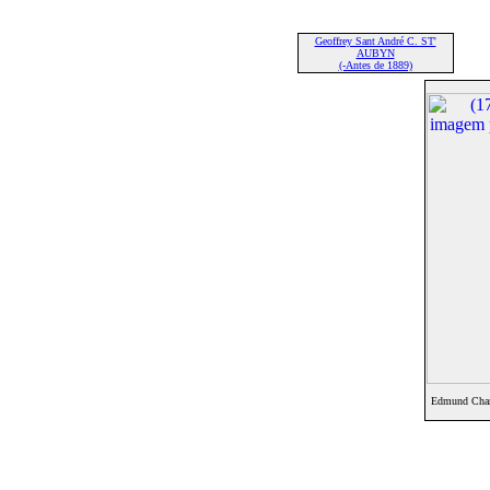
Geoffrey Sant André C. ST'
AUBYN
(-Antes de 1889)
Edmund Char