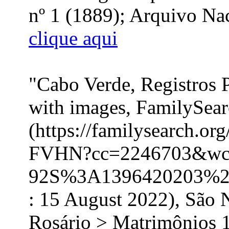
nº 1 (1889); Arquivo Nac
clique aqui
"Cabo Verde, Registros 
with images, FamilySea
(https://familysearch.o
FVHN?cc=2246703&wc
92S%3A1396420203%2
: 15 August 2022), São 
Rosário > Matrimônios 