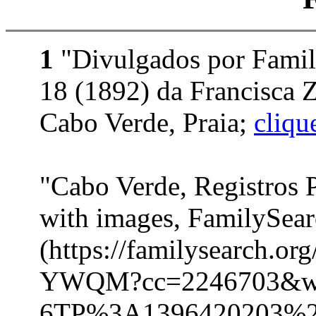
1
"Divulgados por Family
18 (1892) da Francisca 
Cabo Verde, Praia;
cliqu
"Cabo Verde, Registros 
with images, FamilySea
(https://familysearch.o
YWQM?cc=2246703&w
6TP%3A1396420203%2