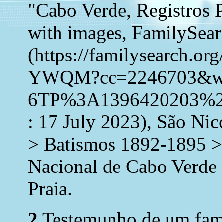
"Cabo Verde, Registros 
with images, FamilySea
(https://familysearch.o
YWQM?cc=2246703&w
6TP%3A1396420203%2
: 17 July 2023), São Ni
> Batismos 1892-1895 >
Nacional de Cabo Verde 
Praia.
2
Testemunho de um fami