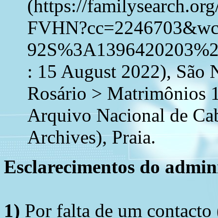
(https://familysearch.o
FVHN?cc=2246703&wc
92S%3A1396420203%2
: 15 August 2022), São 
Rosário > Matrimônios 
Arquivo Nacional de Ca
Archives), Praia.
Esclarecimentos do admini
1)
Por falta de um contacto