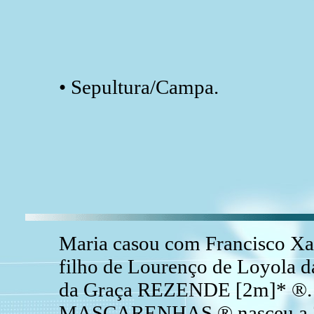
• Sepultura/Campa.
Maria casou com Francisco
filho de Lourenço de Loyol
da Graça REZENDE [2m]* ®. (
MASCARENHAS ® nasceu a 27 M