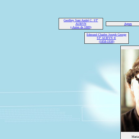
Geoffrey Sant André C. ST'
AUBYN
Agnes
(-Antes de 1889)
Edmund Charles Joseph George
ST' AUBYN ®
(1858-1938)
Mari