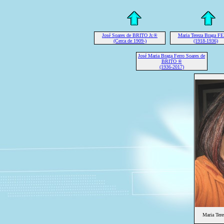
José Soares de BRITO Jr.®
Maria Tereza Braga 
(Cerca de 1909-)
(1918-1936)
José Maria Braga Ferro Soares de
BRITO ®
(1936-2017)
Maria Ter