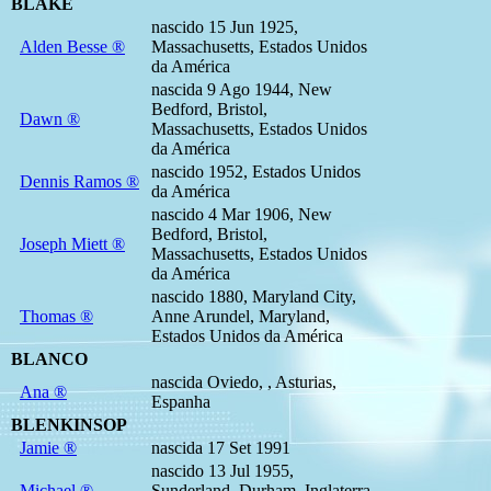
BLAKE
nascido 15 Jun 1925,
Alden Besse ®
Massachusetts, Estados Unidos
da América
nascida 9 Ago 1944, New
Bedford, Bristol,
Dawn ®
Massachusetts, Estados Unidos
da América
nascido 1952, Estados Unidos
Dennis Ramos ®
da América
nascido 4 Mar 1906, New
Bedford, Bristol,
Joseph Miett ®
Massachusetts, Estados Unidos
da América
nascido 1880, Maryland City,
Thomas ®
Anne Arundel, Maryland,
Estados Unidos da América
BLANCO
nascida Oviedo, , Asturias,
Ana ®
Espanha
BLENKINSOP
Jamie ®
nascida 17 Set 1991
nascido 13 Jul 1955,
Michael ®
Sunderland, Durham, Inglaterra