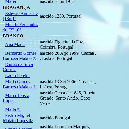
Maria
nascida 5 Jun 1913
BRAGANÇA
Estevão Annes de
nascido 1230, Portugal
[18m]*
Mendo Fernandes
de [23m]*
BRANCO
nascida Figueira da Foz, ,
Ana Maria
Coimbra, Portugal
Bernardo Gomes
nascido 20 Ago 1999, Cascais,
Barbosa Malato ®
, Lisboa, Portugal
Dimas da Silva
Correia
Laura Pereira
Maria Gomes
nascida 13 Set 2006, Cascais, ,
Barbosa Malato ®
Lisboa, Portugal
nascida Cerca de 1845, Ribeira
Maria Tereza
Grande, Santo Antão, Cabo
Lopes
Verde
Marta ®
Pedro Miguel
nascido Portugal
Malato Lopes ®
nascida Lourenço Marques,