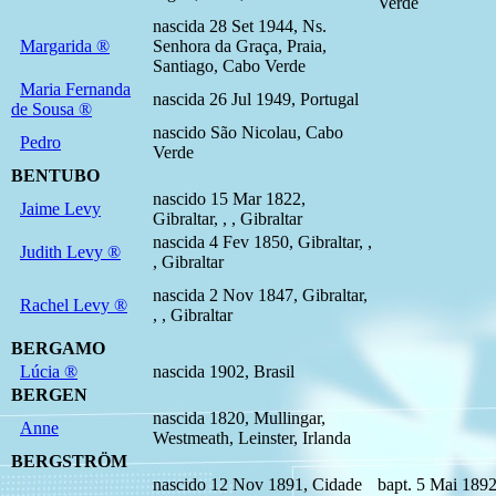
Verde
nascida 28 Set 1944, Ns.
Margarida ®
Senhora da Graça, Praia,
Santiago, Cabo Verde
Maria Fernanda
nascida 26 Jul 1949, Portugal
de Sousa ®
nascido São Nicolau, Cabo
Pedro
Verde
BENTUBO
nascido 15 Mar 1822,
Jaime Levy
Gibraltar, , , Gibraltar
nascida 4 Fev 1850, Gibraltar, ,
Judith Levy ®
, Gibraltar
nascida 2 Nov 1847, Gibraltar,
Rachel Levy ®
, , Gibraltar
BERGAMO
Lúcia ®
nascida 1902, Brasil
BERGEN
nascida 1820, Mullingar,
Anne
Westmeath, Leinster, Irlanda
BERGSTRÖM
nascido 12 Nov 1891, Cidade
bapt. 5 Mai 1892