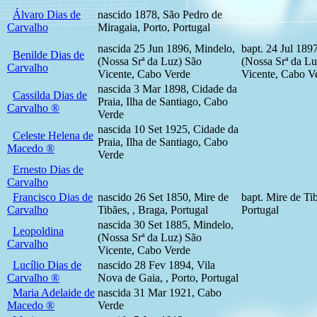
Álvaro Dias de
nascido 1878, São Pedro de
Carvalho
Miragaia, Porto, Portugal
nascida 25 Jun 1896, Mindelo,
bapt. 24 Jul 189
Benilde Dias de
(Nossa Srª da Luz) São
(Nossa Srª da Lu
Carvalho
Vicente, Cabo Verde
Vicente, Cabo V
nascida 3 Mar 1898, Cidade da
Cassilda Dias de
Praia, Ilha de Santiago, Cabo
Carvalho ®
Verde
nascida 10 Set 1925, Cidade da
Celeste Helena de
Praia, Ilha de Santiago, Cabo
Macedo ®
Verde
Ernesto Dias de
Carvalho
Francisco Dias de
nascido 26 Set 1850, Mire de
bapt. Mire de Tib
Carvalho
Tibães, , Braga, Portugal
Portugal
nascida 30 Set 1885, Mindelo,
Leopoldina
(Nossa Srª da Luz) São
Carvalho
Vicente, Cabo Verde
Lucílio Dias de
nascido 28 Fev 1894, Vila
Carvalho ®
Nova de Gaia, , Porto, Portugal
Maria Adelaide de
nascida 31 Mar 1921, Cabo
Macedo ®
Verde