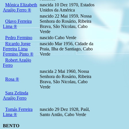
Mónica Elizabeth
nascida 10 Dez 1970, Estados
Araújo Ferro ®
Unidos da América
nascido 22 Mai 1959, Nossa
Olavo Ferreira
Senhora do Rosário, Ribeira
Lima ®
Brava, São Nicolau, Cabo
Verde
Pedro Fermino
nascido Cabo Verde
Ricardo Jorge
nascido Mar 1956, Cidade da
Ferreira Lima
Praia, Ilha de Santiago, Cabo
Fermino Pinto ®
Verde
Robert Araújo
Ferro
nascida 2 Mai 1960, Nossa
Senhora do Rosário, Ribeira
Rosa ®
Brava, São Nicolau, Cabo
Verde
Sara Zelinda
Araújo Ferro
Tomás Ferreira
nascido 29 Dez 1928, Paúl,
Lima ®
Santo Antão, Cabo Verde
BENTO