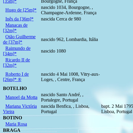
[35m]*
Bourgogne, França
nascido 1034, Bourgogne, ,
Hugo de [25m]*
Champagne-Ardenne, França
Inês da [36m]*
nascida Cerca de 980
Manacas de
[32m]*
Otão Guilherme
nascido 962, Lombardia, Itália
de [37m]*
Raimundo de
nascido 1080
[34m]*
Ricardo II de
[32m]*
Roberto I de
nascido 4 Mai 1008, Vitry-aux-
[26m]* ®
Loges, , Centre, França
BOTELHO
nascido Santo André, ,
Manoel da Motta
Portalegre, Portugal
Mariana Victória
nascida Benfica, , Lisboa,
bapt. 2 Mai 1795
Vieira
Portugal
Lisboa, Portugal
BOTINO
Maria Rosa
BRAGA