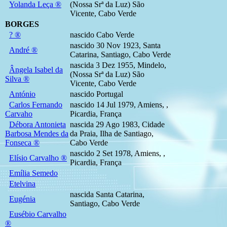
Yolanda Leça ®
(Nossa Srª da Luz) São
Vicente, Cabo Verde
BORGES
? ®
nascido Cabo Verde
nascido 30 Nov 1923, Santa
André ®
Catarina, Santiago, Cabo Verde
nascida 3 Dez 1955, Mindelo,
Ângela Isabel da
(Nossa Srª da Luz) São
Silva ®
Vicente, Cabo Verde
António
nascido Portugal
Carlos Fernando
nascido 14 Jul 1979, Amiens, ,
Carvaho
Picardia, França
Débora Antonieta
nascida 29 Ago 1983, Cidade
Barbosa Mendes da
da Praia, Ilha de Santiago,
Fonseca ®
Cabo Verde
nascido 2 Set 1978, Amiens, ,
Elísio Carvalho ®
Picardia, França
Emília Semedo
Etelvina
nascida Santa Catarina,
Eugénia
Santiago, Cabo Verde
Eusébio Carvalho
®