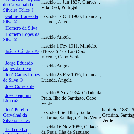
nascido 11 Jun 1837, Chaves, ,
do Carvalhal da
Vila Real, Portugal
Silveira Telles ®
Gabriel Lopes da
nascido 17 Out 1960, Luanda, ,
Silva ®
Luanda, Angola
Homero da Silva
Homero Lopes da
nascido Angola
Silva ®
nascida 1 Fev 1911, Mindelo,
Inácia Cândida ®
(Nossa Srª da Luz) São
Vicente, Cabo Verde
Jorge Eduardo
nascido Angola
Lopes da Silva
José Carlos Lopes
nascido 23 Fev 1956, Luanda, ,
da Silva ®
Luanda, Angola
José Correia de
nascido 8 Nov 1964, Cidade da
José Joaquim
Praia, Ilha de Santiago, Cabo
Lima ®
Verde
José Pereira
bapt. Set 1881, 
nascido 4 Set 1881, Santa
Carvalhal da
Catarina, Santia
Catarina, Santiago, Cabo Verde
Silveira Telles
Verde
nascida 16 Nov 1989, Cidade
Leila de La
da Praia, Ilha de Santiago,