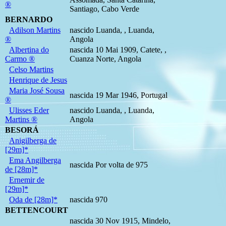
®
Santiago, Cabo Verde
BERNARDO
Adilson Martins
nascido Luanda, , Luanda,
®
Angola
Albertina do
nascida 10 Mai 1909, Catete, ,
Carmo ®
Cuanza Norte, Angola
Celso Martins
Henrique de Jesus
Maria José Sousa
nascida 19 Mar 1946, Portugal
®
Ulisses Eder
nascido Luanda, , Luanda,
Martins ®
Angola
BESORÁ
Anigilberga de
[29m]*
Ema Angilberga
nascida Por volta de 975
de [28m]*
Ernemir de
[29m]*
Oda de [28m]*
nascida 970
BETTENCOURT
nascida 30 Nov 1915, Mindelo,