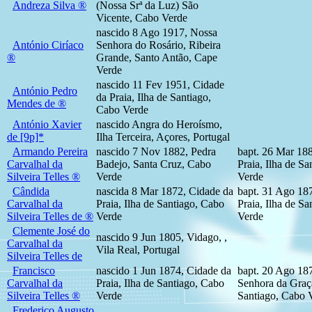
Andreza Silva ®
(Nossa Srª da Luz) São
Vicente, Cabo Verde
nascido 8 Ago 1917, Nossa
António Ciríaco
Senhora do Rosário, Ribeira
®
Grande, Santo Antão, Cape
Verde
nascido 11 Fev 1951, Cidade
António Pedro
da Praia, Ilha de Santiago,
Mendes de ®
Cabo Verde
António Xavier
nascido Angra do Heroísmo,
de [9p]*
Ilha Terceira, Açores, Portugal
Armando Pereira
nascido 7 Nov 1882, Pedra
bapt. 26 Mar 18
Carvalhal da
Badejo, Santa Cruz, Cabo
Praia, Ilha de S
Silveira Telles ®
Verde
Verde
Cândida
nascida 8 Mar 1872, Cidade da
bapt. 31 Ago 18
Carvalhal da
Praia, Ilha de Santiago, Cabo
Praia, Ilha de S
Silveira Telles de ®
Verde
Verde
Clemente José do
nascido 9 Jun 1805, Vidago, ,
Carvalhal da
Vila Real, Portugal
Silveira Telles de
Francisco
nascido 1 Jun 1874, Cidade da
bapt. 20 Ago 18
Carvalhal da
Praia, Ilha de Santiago, Cabo
Senhora da Graça
Silveira Telles ®
Verde
Santiago, Cabo 
Frederico Augusto