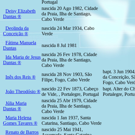
Portugal
nascida 20 Ago 1982, Cidade
Deisy Elizabeth
da Praia, Ilha de Santiago,
Dantas ®
Cabo Verde
Deolinda da
nascida 24 Mar 1934, Cabo
Conceição ®
Verde
Fátima Manuela
nascida 8 Jul 1981
Dantas
nascida 26 Fev 1978, Cidade
Ida Maria de Jesus
da Praia, Ilha de Santiago,
Dantas ®
Cabo Verde
bapt. 3 Jun 1904
nascida 28 Nov 1903, São
Inês dos Reis ®
da Conceição, Sã
Filipe, Fogo, Cabo Verde
Fogo, Cabo Ver
nascido 22 Fev 1873, Cabeço
bapt. Alter do Ch
João Theodósio ®
de Vide, , Portalegre, Portugal
Portalegre, Portu
nascida 25 Abr 1979, Cidade
Júlia Maria
da Praia, Ilha de Santiago,
Dantas ®
Cabo Verde
Maria Helena
nascida 1 Jan 1937, Santa
Gomes Tavares ®
Catarina, Santiago, Cabo Verde
nascido 25 Mai 1941,
Renato de Barros
Assomada, Santa Catarina,