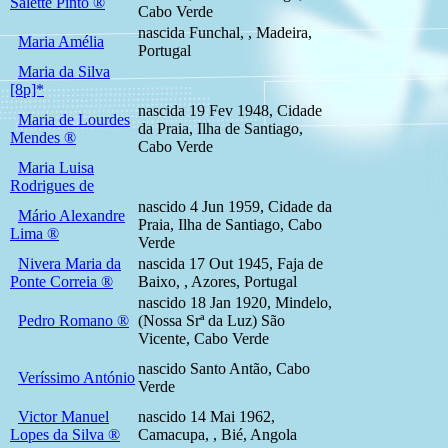
Salette Pinto ®
Cabo Verde
nascida Funchal, , Madeira,
Maria Amélia
Portugal
Maria da Silva
[8p]*
nascida 19 Fev 1948, Cidade
Maria de Lourdes
da Praia, Ilha de Santiago,
Mendes ®
Cabo Verde
Maria Luisa
Rodrigues de
nascido 4 Jun 1959, Cidade da
Mário Alexandre
Praia, Ilha de Santiago, Cabo
Lima ®
Verde
Nivera Maria da
nascida 17 Out 1945, Faja de
Ponte Correia ®
Baixo, , Azores, Portugal
nascido 18 Jan 1920, Mindelo,
Pedro Romano ®
(Nossa Srª da Luz) São
Vicente, Cabo Verde
nascido Santo Antão, Cabo
Veríssimo António
Verde
Victor Manuel
nascido 14 Mai 1962,
Lopes da Silva ®
Camacupa, , Bié, Angola