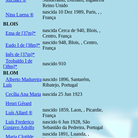
Reino Unido
nascida 10 Dez 1989, Paris, , ,
Nina Luena ®
França
BLOIS
nascida Cerca de 940, Blois, ,
Ema de [37m]*
Centro, França
nascido 948, Blois, , Centro,
Eudo I de [38m]*
França
Inês de [37m]*
Teobaldo I de
nascido 910
[38m]*
BLOM
Alberto Madureira
nascido 1896, Santarém,
Luís
Ribatejo, Portugal
Cecília Ana Maria
nascida 25 Jun 1923
Henri Gérard
nascido 1859, Laon, , Picardie,
Luís Allard ®
França
Luís Frederico
nascido 6 Jun 1928, São
Gustavo Adolfo
Sebastião da Pedreira, Portugal
nascida 1891, Luanda, ,
Maria Clotilde