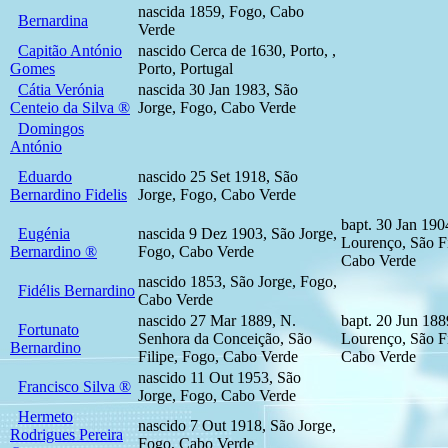
nascida 1859, Fogo, Cabo
Bernardina
Verde
Capitão António
nascido Cerca de 1630, Porto, ,
Gomes
Porto, Portugal
Cátia Verónia
nascida 30 Jan 1983, São
Centeio da Silva ®
Jorge, Fogo, Cabo Verde
Domingos
António
Eduardo
nascido 25 Set 1918, São
Bernardino Fidelis
Jorge, Fogo, Cabo Verde
bapt. 30 Jan 190
Eugénia
nascida 9 Dez 1903, São Jorge,
Lourenço, São Fi
Bernardino ®
Fogo, Cabo Verde
Cabo Verde
nascido 1853, São Jorge, Fogo,
Fidélis Bernardino
Cabo Verde
nascido 27 Mar 1889, N.
bapt. 20 Jun 188
Fortunato
Senhora da Conceição, São
Lourenço, São Fi
Bernardino
Filipe, Fogo, Cabo Verde
Cabo Verde
nascido 11 Out 1953, São
Francisco Silva ®
Jorge, Fogo, Cabo Verde
Hermeto
nascido 7 Out 1918, São Jorge,
Rodrigues Pereira
Fogo, Cabo Verde