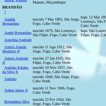
Suzete Ventura
Maputo, Moçambique
BRANDÃO
?
bapt. 12 Mar 18
Amália
nascida 7 Mar 1893, São Jorge,
Lourenço, São Fi
Bernardino
Fogo, Cabo Verde
Cabo Verde
nascido 1879, São Lourenço,
bapt. São Loure
André Bernardino
São Filipe, Fogo, Cabo Verde
Filipe, Fogo, Ca
Angelina Andrade
Antero Agnelo
nascido 11 Ago 1912, São
Monteiro ®
Jorge, Fogo, Cabo Verde
Antero Andrade
nascido 27 Jan 1935, São
®
Filipe, Fogo, Cabo Verde
António Eduíno
nascido 10 Nov 1957, São
da Silva ®
Jorge, Fogo, Cabo Verde
nascido 1849, São Jorge, Fogo,
António
Cabo Verde
nascido 11 Nov 1906, Fogo,
Arthur James ®
Cabo Verde
nascida 23 Fev 1944, São
Bernardina Silva
Jorge, Fogo, Cabo Verde