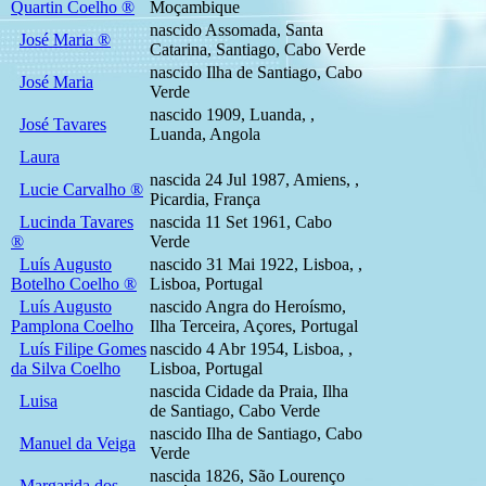
Quartin Coelho ®
Moçambique
nascido Assomada, Santa
José Maria ®
Catarina, Santiago, Cabo Verde
nascido Ilha de Santiago, Cabo
José Maria
Verde
nascido 1909, Luanda, ,
José Tavares
Luanda, Angola
Laura
nascida 24 Jul 1987, Amiens, ,
Lucie Carvalho ®
Picardia, França
Lucinda Tavares
nascida 11 Set 1961, Cabo
®
Verde
Luís Augusto
nascido 31 Mai 1922, Lisboa, ,
Botelho Coelho ®
Lisboa, Portugal
Luís Augusto
nascido Angra do Heroísmo,
Pamplona Coelho
Ilha Terceira, Açores, Portugal
Luís Filipe Gomes
nascido 4 Abr 1954, Lisboa, ,
da Silva Coelho
Lisboa, Portugal
nascida Cidade da Praia, Ilha
Luisa
de Santiago, Cabo Verde
nascido Ilha de Santiago, Cabo
Manuel da Veiga
Verde
nascida 1826, São Lourenço
Margarida dos