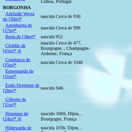
Lisboa, Portugal
BORGONHA
Adelaide Werra
nascida Cerca de 930
de [30m]*
Aremburga de
nascida Cerca de 999
[27m]*
Berta de [38m]*
nascida 952
nascida Cerca de 477,
Clotilde de
Bourgogne, , Champagne-
[45m]* ®
Ardenne, França
Constança de
nascida Cerca de 1046
[35m]*
Ermengarda de
[31m]*
Eudo Henrique de
nascido 946
[28m]*
Gilberto de
[31m]*
Henrique de
nascido 1069, Dijon, ,
[24m]* ®
Bourgogne, França
Hildegarda de
nascida 1056, Dijon, ,