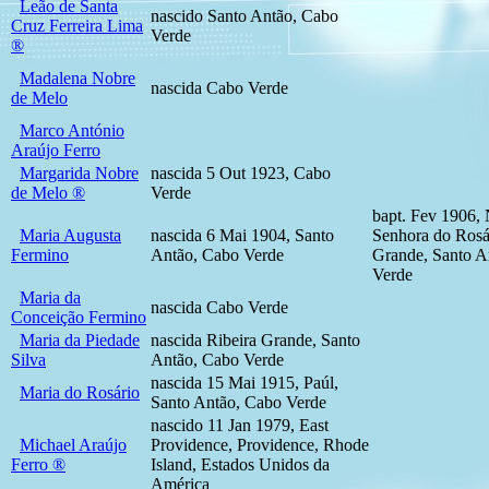
Leão de Santa
nascido Santo Antão, Cabo
Cruz Ferreira Lima
Verde
®
Madalena Nobre
nascida Cabo Verde
de Melo
Marco António
Araújo Ferro
Margarida Nobre
nascida 5 Out 1923, Cabo
de Melo ®
Verde
bapt. Fev 1906,
Maria Augusta
nascida 6 Mai 1904, Santo
Senhora do Rosár
Fermino
Antão, Cabo Verde
Grande, Santo A
Verde
Maria da
nascida Cabo Verde
Conceição Fermino
Maria da Piedade
nascida Ribeira Grande, Santo
Silva
Antão, Cabo Verde
nascida 15 Mai 1915, Paúl,
Maria do Rosário
Santo Antão, Cabo Verde
nascido 11 Jan 1979, East
Michael Araújo
Providence, Providence, Rhode
Ferro ®
Island, Estados Unidos da
América