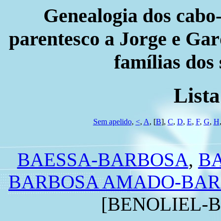
Genealogia dos cabo-
parentesco a Jorge e Gard
famílias dos
List
Sem apelido
,
<
,
A
, [
B
],
C
,
D
,
E
,
F
,
G
,
H
BAESSA-BARBOSA
,
B
BARBOSA AMADO-BAR
[BENOLIEL-B