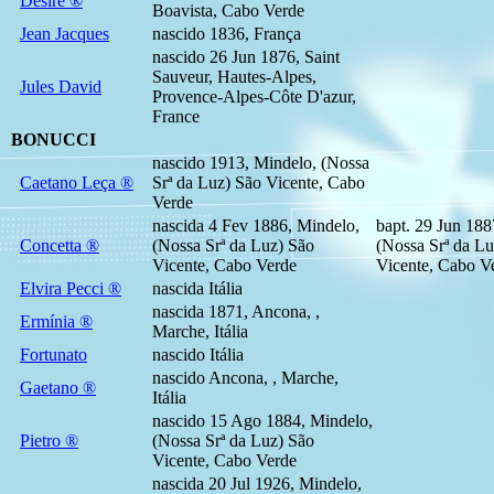
Désiré ®
Boavista, Cabo Verde
Jean Jacques
nascido 1836, França
nascido 26 Jun 1876, Saint
Sauveur, Hautes-Alpes,
Jules David
Provence-Alpes-Côte D'azur,
France
BONUCCI
nascido 1913, Mindelo, (Nossa
Caetano Leça ®
Srª da Luz) São Vicente, Cabo
Verde
nascida 4 Fev 1886, Mindelo,
bapt. 29 Jun 188
Concetta ®
(Nossa Srª da Luz) São
(Nossa Srª da Lu
Vicente, Cabo Verde
Vicente, Cabo V
Elvira Pecci ®
nascida Itália
nascida 1871, Ancona, ,
Ermínia ®
Marche, Itália
Fortunato
nascido Itália
nascido Ancona, , Marche,
Gaetano ®
Itália
nascido 15 Ago 1884, Mindelo,
Pietro ®
(Nossa Srª da Luz) São
Vicente, Cabo Verde
nascida 20 Jul 1926, Mindelo,