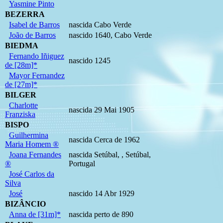
Yasmine Pinto
BEZERRA
Isabel de Barros
nascida Cabo Verde
João de Barros
nascido 1640, Cabo Verde
BIEDMA
Fernando Iñiguez
nascido 1245
de [28m]*
Mayor Fernandez
de [27m]*
BILGER
Charlotte
nascida 29 Mai 1905
Franziska
BISPO
Guilhermina
nascida Cerca de 1962
Maria Homem ®
Joana Fernandes
nascida Setúbal, , Setúbal,
®
Portugal
José Carlos da
Silva
José
nascido 14 Abr 1929
BIZÂNCIO
Anna de [31m]*
nascida perto de 890