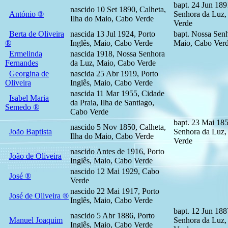
bapt. 24 Jun 189
nascido 10 Set 1890, Calheta,
António ®
Senhora da Luz,
Ilha do Maio, Cabo Verde
Verde
Berta de Oliveira
nascida 13 Jul 1924, Porto
bapt. Nossa Sen
®
Inglês, Maio, Cabo Verde
Maio, Cabo Ver
Ermelinda
nascida 1918, Nossa Senhora
Fernandes
da Luz, Maio, Cabo Verde
Georgina de
nascida 25 Abr 1919, Porto
Oliveira
Inglês, Maio, Cabo Verde
nascida 11 Mar 1955, Cidade
Isabel Maria
da Praia, Ilha de Santiago,
Semedo ®
Cabo Verde
bapt. 23 Mai 18
nascido 5 Nov 1850, Calheta,
João Baptista
Senhora da Luz,
Ilha do Maio, Cabo Verde
Verde
nascido Antes de 1916, Porto
João de Oliveira
Inglês, Maio, Cabo Verde
nascido 12 Mai 1929, Cabo
José ®
Verde
nascido 22 Mai 1917, Porto
José de Oliveira ®
Inglês, Maio, Cabo Verde
bapt. 12 Jun 188
nascido 5 Abr 1886, Porto
Manuel Joaquim
Senhora da Luz,
Inglês, Maio, Cabo Verde