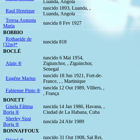
Luanda, Angola
nascido 1893, Luanda, ,
Raul Henrique
Luanda, Angola
Teresa Augusta
nascida 8 Fev 1927
Maria
BOBBIO
Rothaeide de
nascida 818
[32m]*
BOCLÉ
nascido 6 Mai 1954,
Alain ®
Zigiunchor, , Ziguinchor,
Senegal
nascido 18 Jun 1921, Fort-de-
Eugéne Marius
France, , , Martinique
nascida 12 Out 1989, Villiers, ,
Fabienne Pinto ®
, França
BONETT
Gisela Fátima
nascida 14 Jan 1986, Havana, ,
Borja ®
Ciudad de La Habana, Cuba
Sherley Sissi
nascida 24 Abr 1989
Borja ®
BONNAFFOUX
nascido 31 Out 1908, Sal Rei,