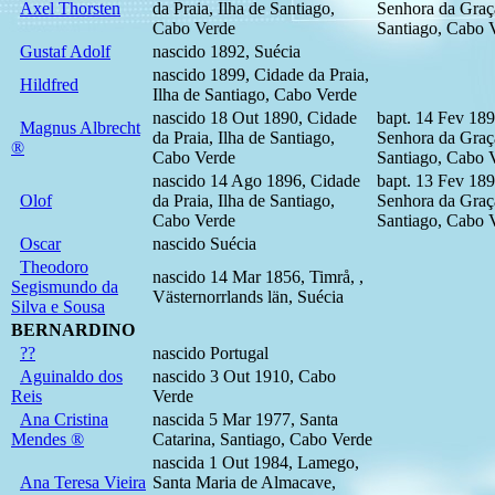
Axel Thorsten
da Praia, Ilha de Santiago,
Senhora da Graça
Cabo Verde
Santiago, Cabo 
Gustaf Adolf
nascido 1892, Suécia
nascido 1899, Cidade da Praia,
Hildfred
Ilha de Santiago, Cabo Verde
nascido 18 Out 1890, Cidade
bapt. 14 Fev 189
Magnus Albrecht
da Praia, Ilha de Santiago,
Senhora da Graça
®
Cabo Verde
Santiago, Cabo 
nascido 14 Ago 1896, Cidade
bapt. 13 Fev 189
Olof
da Praia, Ilha de Santiago,
Senhora da Graça
Cabo Verde
Santiago, Cabo 
Oscar
nascido Suécia
Theodoro
nascido 14 Mar 1856, Timrå, ,
Segismundo da
Västernorrlands län, Suécia
Silva e Sousa
BERNARDINO
??
nascido Portugal
Aguinaldo dos
nascido 3 Out 1910, Cabo
Reis
Verde
Ana Cristina
nascida 5 Mar 1977, Santa
Mendes ®
Catarina, Santiago, Cabo Verde
nascida 1 Out 1984, Lamego,
Ana Teresa Vieira
Santa Maria de Almacave,