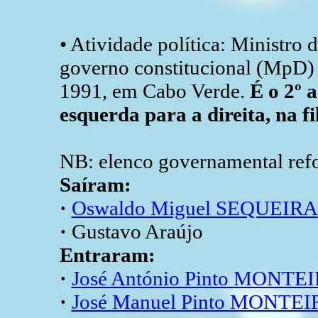
• Atividade política: Ministro 
governo constitucional (MpD) 
1991, em Cabo Verde.
É o 2º 
esquerda para a direita, na fi
NB: elenco governamental refo
Saíram:
·
Oswaldo Miguel SEQUEIRA
·
Gustavo Araújo
Entraram:
·
José António Pinto MONTE
·
José Manuel Pinto MONTE