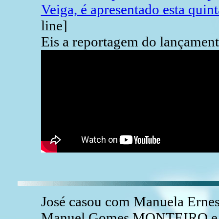
Veiga, é apresentado esta quint
line]
Eis a reportagem do lançament
José casou com Manuela Erne
Manuel Gomes MONTEIRO e Er