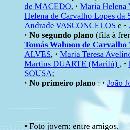
de MACEDO
,
·
Maria Helena
Helena de Carvalho Lopes da 
Andrade VASCONCELOS
e
·
· No segundo plano
(fila à fr
Tomás Wahnon de Carvalho
ALVES
,
·
Maria Teresa Avelin
Martins DUARTE (Marilú)
,
·
SOUSA
;
· No primeiro plano
:
·
João J
• Foto jovem: entre amigos.