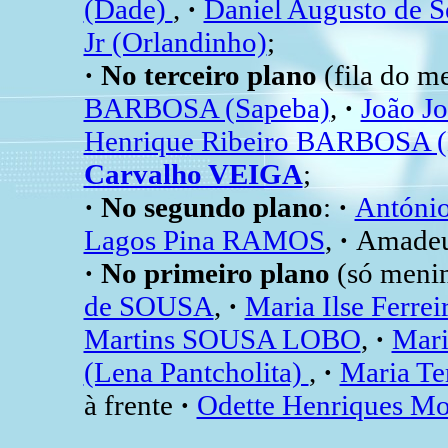
(Dade)
,
·
Daniel Augusto de
Jr (Orlandinho)
;
· No terceiro plano
(fila do me
BARBOSA (Sapeba)
,
·
João Jo
Henrique Ribeiro BARBOSA (
Carvalho VEIGA
;
· No segundo plano
:
·
Antóni
Lagos Pina RAMOS
,
·
Amade
· No primeiro plano
(só meni
de SOUSA
,
·
Maria Ilse Ferre
Martins SOUSA LOBO
,
·
Mari
(Lena Pantcholita)
,
·
Maria Te
à frente
·
Odette Henriques 