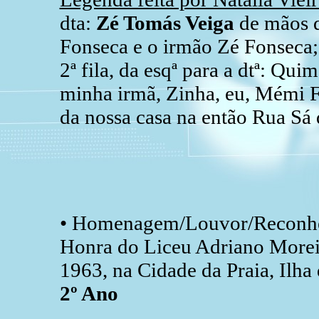
dta:
Zé Tomás Veiga
de mãos d
Fonseca e o irmão Zé Fonseca;
2ª fila, da esqª para a dtª: Q
minha irmã, Zinha, eu, Mémi Fo
da nossa casa na então Rua Sá 
• Homenagem/Louvor/Reconhe
Honra do Liceu Adriano Moreir
1963, na Cidade da Praia, Ilha
2º Ano