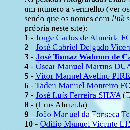
um número a vermelho (ver os r
sendo que os nomes com
link
s
própria neste site):
1
-
Jorge Carlos de Almeida
2
-
José Gabriel Delgado Vice
3
-
José Tomaz Wahnon de C
4
-
Óscar Manuel Martins D
5
-
Vítor Manuel Avelino PIR
6
-
Tadeu Manuel Monteiro 
7
-
José Luís Ferreira SILVA
(D
8
- (Luís Almeida)
9
-
João Manuel da Fonseca T
10
-
Odílio Manuel Vicente L