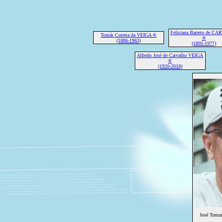
Feliciana Barreto de C
Tomás Correia da VEIGA ®
®
(1886-1963)
(1895-1977)
Alfredo José de Carvalho VEIGA
®
(1920-2018)
José Toma