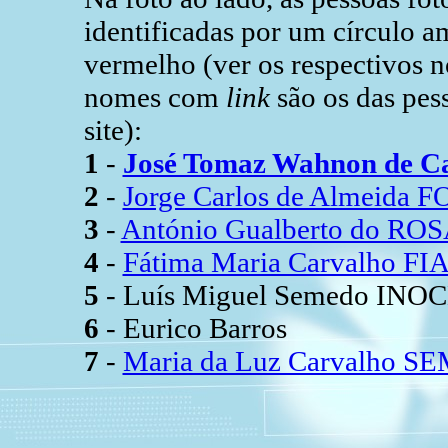
identificadas por um círculo
vermelho (ver os respectivos n
nomes com
link
são os das pes
site):
1
-
José Tomaz Wahnon de C
2
-
Jorge Carlos de Almeida
3
-
António Gualberto do RO
4
-
Fátima Maria Carvalho F
5
- Luís Miguel Semedo INOC
6
- Eurico Barros
7
-
Maria da Luz Carvalho 