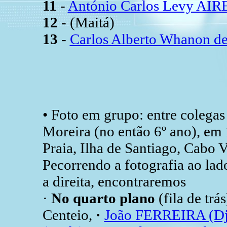
11
-
António Carlos Levy AIR
12
- (Maitá)
13
-
Carlos Alberto Whanon d
• Foto em grupo: entre colega
Moreira (no então 6º ano), em
Praia, Ilha de Santiago, Cabo V
Pecorrendo a fotografia ao lad
a direita, encontraremos
·
No quarto plano
(fila de trás
Centeio,
·
João FERREIRA (Dj